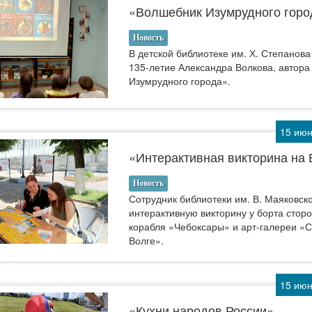
«Волшебник Изумрудного горо
Новость
​​​​​​​В детской библиотеке им. Х. Степано
135-летие Александра Волкова, автор
Изумрудного города».
15 июн
«Интерактивная викторина на 
Новость
Сотрудник библиотеки им. В. Маяковск
интерактивную викторину у борта стор
корабля «Чебоксары» и арт-галереи «С
Волге».
15 июн
«Кухни народов России»