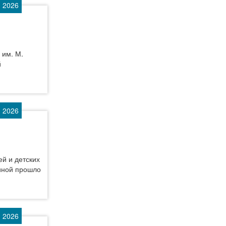
 2026
 им. М.
й
 2026
й и детских
биной прошло
 2026