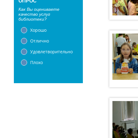
ОПРОС
Как Вы оцениваете
качество услуг
библиотеки?
Хорошо
Отлично
Удовлетворительно
Плохо