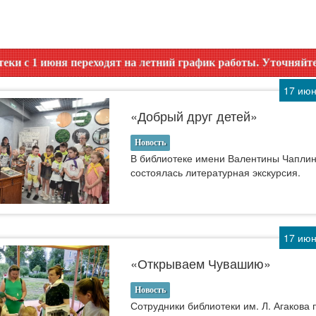
а летний график работы. Уточняйте время работы по номеру
17 июн
«Добрый друг детей»
Новость
В библиотеке имени Валентины Чапли
состоялась литературная экскурсия.
17 июн
«Открываем Чувашию»
Новость
Сотрудники библиотеки им. Л. Агакова