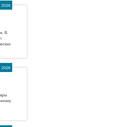
 2026
м. В.
л
ческих
 2026
сары
ечному