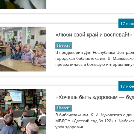
17 июн
«Люби свой край и воспевай!»
Новость
В преддверии Дня Республики Централ
городская библиотека им. В. Маяковско
превратилась в большую интерактивну
17 июн
«Хочешь быть здоровым — буд
Новость
В библиотеке им. К. И. Чуковского с д
МБДОУ «Детский сад № 122» г. Чебок
урок здоровья.