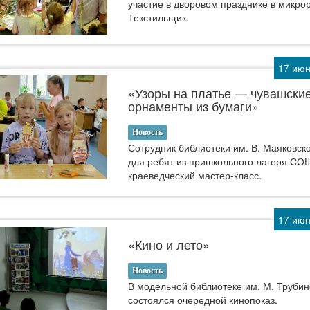
участие в дворовом празднике в микро
Текстильщик.
17 июн
«Узоры на платье — чувашски
орнаменты из бумаги»
Новость
Сотрудник библиотеки им. В. Маяковск
для ребят из пришкольного лагеря СО
краеведческий мастер-класс.
17 июн
«Кино и лето»
Новость
В модельной библиотеке им. М. Труби
состоялся очередной кинопоказ.