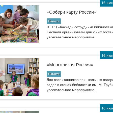
16 июн
«Собери карту России»
Новость
В ТРЦ «Каскад» сотрудники библиотеки
Сеспеля организовали для юных госте
увлекательное мероприятие.
16 июн
«Многоликая Россия»
Новость
Для воспитанников пришкольных лагере
садов в стенах библиотеки им. М. Тру
увлекательное мероприятие.
16 июн