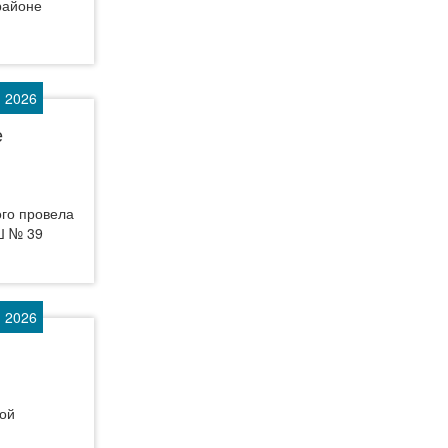
районе
 2026
е
ого провела
Ш № 39
 2026
ной