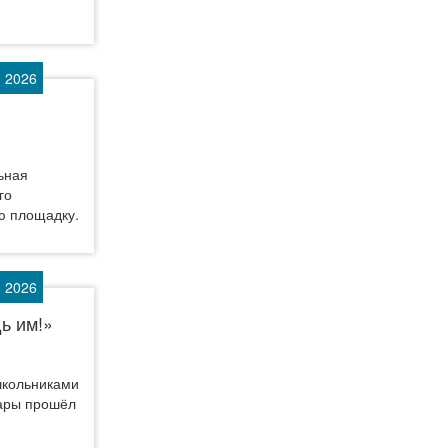
 2026
ьная
го
ю площадку.
 2026
ь им!»
ошкольниками
сары прошёл