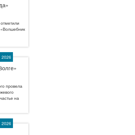
да»
ва отметили
а «Волшебник
 2026
Волге»
ого провела
ожевого
частье на
 2026