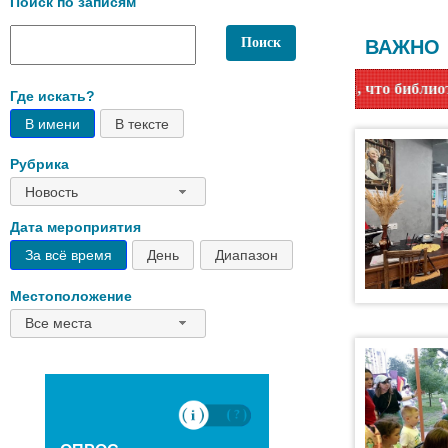
Поиск по записям
ВАЖНО
е читатели! Сообщаем, что библиотеки с 1 июня переходят н
Где искать?
В имени
В тексте
Рубрика
Новость
Дата мероприятия
За всё время
День
Диапазон
Местоположение
Все места