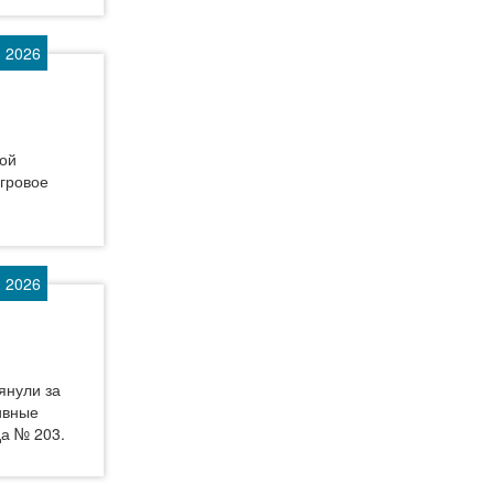
 2026
ной
игровое
 2026
янули за
ивные
да № 203.