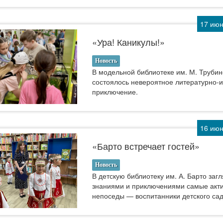
17 июн
«Ура! Каникулы!»
Новость
В модельной библиотеке им. М. Труби
состоялось невероятное литературно-
приключение.
16 июн
«Барто встречает гостей»
Новость
В детскую библиотеку им. А. Барто загл
знаниями и приключениями самые акт
непоседы — воспитанники детского са