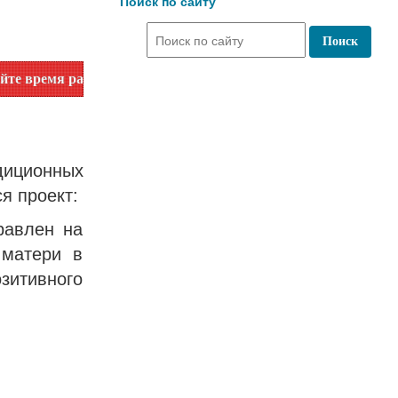
Поиск по сайту
аботы по номеру телефона или на сайте в разделе "Библиоте
диционных
я проект:
равлен на
 матери в
зитивного