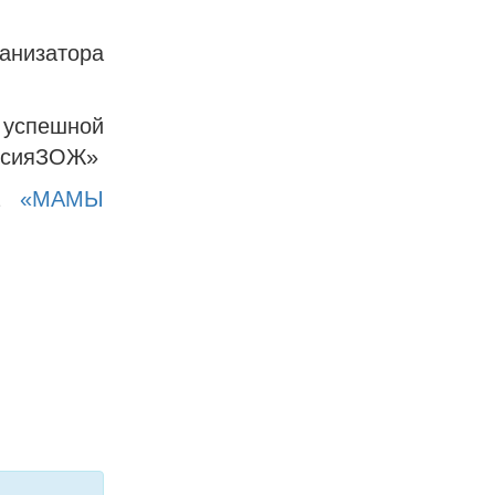
изатора
успешной
ссияЗОЖ»
та
«МАМЫ