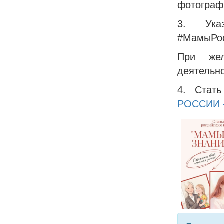
фотограф
3. Ука
#МамыРо
При жел
деятельн
4. Стат
РОССИИ 