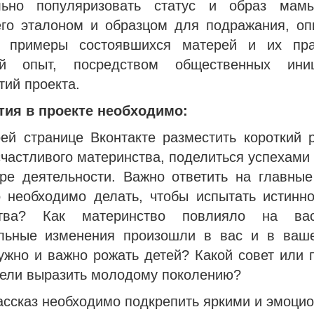
льно популяризовать статус и образ мамы
его эталоном и образцом для подражания, оп
 примеры состоявшихся матерей и их пра
ый опыт, посредством общественных ини
ий проекта.
тия в проекте необходимо:
оей странице Вконтакте разместить короткий 
частливого материнства, поделиться успехами
ре деятельности. Важно ответить на главные
о необходимо делать, чтобы испытать истинно
ства? Как материнство повлияло на ва
льные изменения произошли в вас и в ваш
ужно и важно рожать детей? Какой совет или 
тели выразить молодому поколению?
рассказ необходимо подкрепить яркими и эмоци