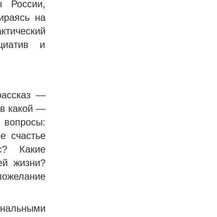
 России,
ираясь на
ктический
циатив и
рассказ —
 в какой —
 вопросы:
е счастье
с? Какие
ей жизни?
пожелание
ональными