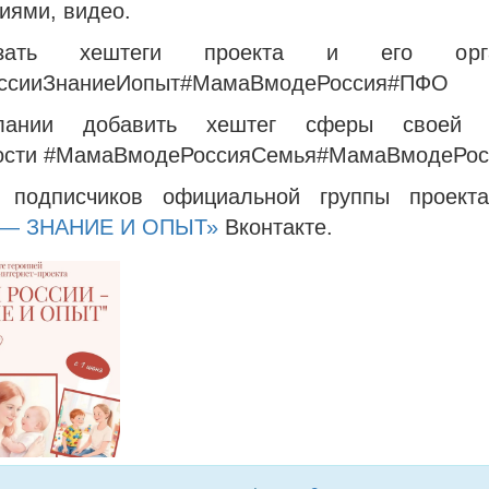
иями, видео.
зать хештеги проекта и его орган
ссииЗнаниеИопыт#МамаВмодеРоссия#ПФО
ании добавить хештег сферы своей 
ости #МамаВмодеРоссияСемья#МамаВмодеРо
ь подписчиков официальной группы проек
— ЗНАНИЕ И ОПЫТ»
Вконтакте.