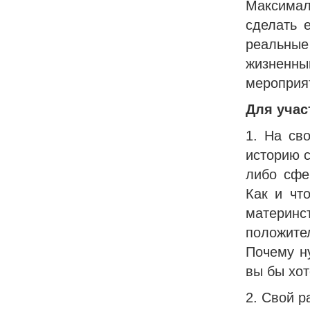
Максима
сделать 
реальные
жизненн
мероприят
Для учас
1. На св
историю с
либо сфе
Как и чт
материн
положите
Почему н
вы бы хо
2. Свой 