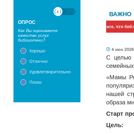
ВАЖНО
ОПРОС
Уважаемые читатели! Сообщаем, что библиотеки с 1 
Как Вы оцениваете
качество услуг
библиотеки?
4 июн 202
Хорошо
С целью 
Отлично
семейных 
Удовлетворительно
«Мамы Ро
Плохо
популяри
нашей ст
образа мн
Старт пр
Цель: