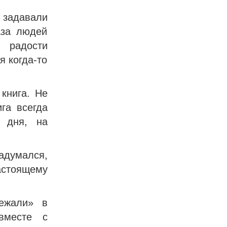
 задавали
аза людей
 радости
я когда‑то
книга. Не
га всегда
 дня, на
адумался,
стоящему
ежали» в
вместе с