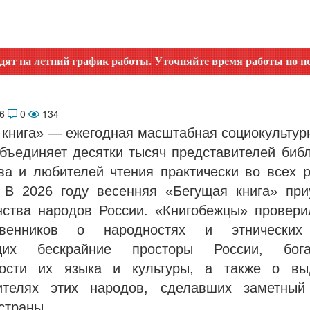
график работы. Уточняйте время работы по номеру телефона 
26
0
134
 книга» — ежегодная масштабная социокультурн
объединяет десятки тысяч представителей библ
ва и любителей чтения практически во всех р
. В 2026 году весенняя «Бегущая книга» при
нства народов России. «Книгобежцы» провери
ственников о народностях и этнических 
щих бескрайние просторы России, бог
ности их языка и культуры, а также о вы
ителях этих народов, сделавших заметны
страны.