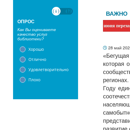
ВАЖНО
ОПРОС
! Сообщаем, что библиотеки с 1 июня переходят на летний 
Как Вы оцениваете
качество услуг
библиотеки?
28 май 20
Хорошо
«Бегущая
Отлично
которая 
Удовлетворительно
сообщест
Плохо
регионах
Году еди
соотече
населяю
самобыт
представ
развитие 