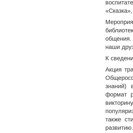
воспитат
«Сказка»,
Меропри
библиоте
общения.
наши друз
К сведен
Акция тр
Общеросс
знаний) 
формат р
виктори
популяриз
также ст
развитию