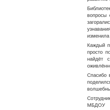
Библиоте
вопросы 
загорал
узнавания
изменила
Каждый п
просто п
найдёт 
оживлённ
Спасибо 
поделил
волшебн
Сотрудн
МБДОУ «