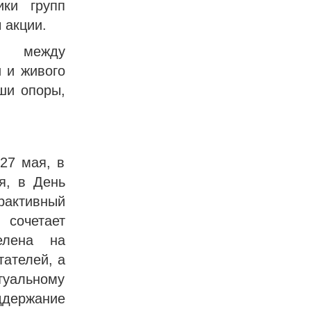
ики групп
 акции.
зи между
 и живого
ши опоры,
27 мая, в
я, в День
рактивный
 сочетает
елена на
тателей, а
туальному
ддержание