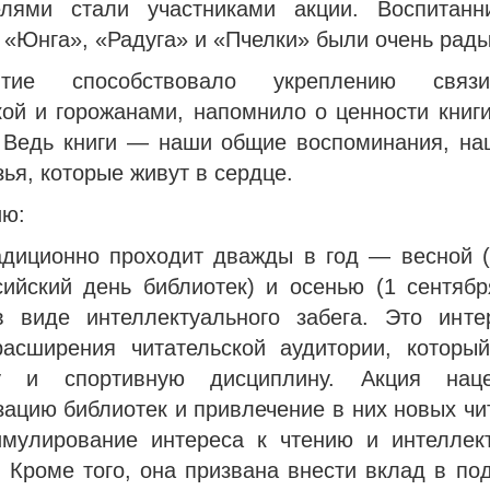
елями стали участниками акции. Воспитанн
 «Юнга», «Радуга» и «Пчелки» были очень рады
ятие способствовало укреплению свя
кой и горожанами, напомнило о ценности книги
 Ведь книги — наши общие воспоминания, на
ья, которые живут в сердце.
ию:
адиционно проходит дважды в год — весной (
ийский день библиотек) и осенью (1 сентябр
в виде интеллектуального забега. Это инте
асширения читательской аудитории, который
ну и спортивную дисциплину. Акция нац
ацию библиотек и привлечение в них новых чи
имулирование интереса к чтению и интеллек
. Кроме того, она призвана внести вклад в по