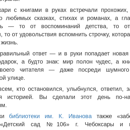
кари с книгами в руках встречали прохожих,
о любимых сказках, стихах и романах, а гл
ись — то от воспоминаний детства, то от
, то от удовольствия вспомнить строчку, котора
 жизнь.
равильный ответ — и в руки попадает новая 
одарок, а будто знак: мир полон чудес, а кни
своего читателя — даже посреди шумного
ой улице.
всем, кто остановился, улыбнулся, ответил, з
ся историей. Вы сделали этот день по-на
ым.
ики
библиотеки им. К. Иванова
также «заб
Детский сад №106» г. Чебоксары и 