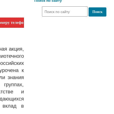
Поиск по сайту
или на сайте в разделе "Библиотеки"!
ая акция,
иотечного
оссийских
урочена к
ли знания
группах,
атстве и
дающихся
й вклад в