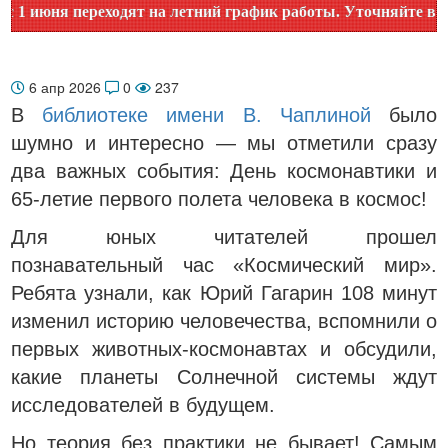
юня переходят на летний график работы. Уточняйте время ра
6 апр 2026
0
237
В
библиотеке имени В. Чаплиной
было
шумно и интересно — мы отметили сразу
два важных события: День космонавтики и
65-летие первого полета человека в космос!
Для юных читателей прошел
познавательный час «Космический мир».
Ребята узнали, как Юрий Гагарин 108 минут
изменил историю человечества, вспомнили о
первых животных-космонавтах и обсудили,
какие планеты Солнечной системы ждут
исследователей в будущем.
Но теория без практики не бывает! Самым