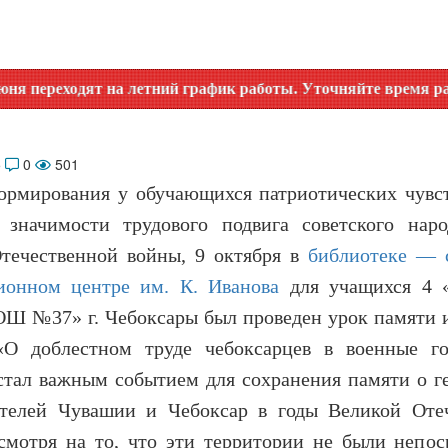
а летний график работы. Уточняйте время работы по номеру
5
0
501
ормирования у обучающихся патриотических чувст
 значимости трудового подвига советского нар
течественной войны, 9 октября в
библиотеке — 
онном центре им. К. Иванова
для учащихся 4 «
 №37» г. Чебоксары был проведен урок памяти 
«О доблестном труде чебоксарцев в военные го
стал важным событием для сохранения памяти о г
телей Чувашии и Чебоксар в годы Великой Оте
смотря на то, что эти территории не были непос