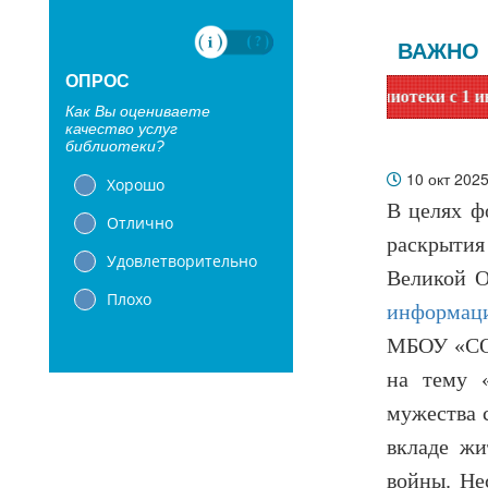
ВАЖНО
ОПРОС
е читатели! Сообщаем, что библиотеки с 1 июня переходят н
Как Вы оцениваете
качество услуг
библиотеки?
10 окт 202
Хорошо
В целях ф
Отлично
раскрытия
Удовлетворительно
Великой О
Плохо
информаци
МБОУ «СОШ
на тему 
мужества 
вкладе жи
войны. Не