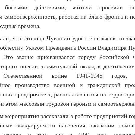
ы боевыми действиями, жители проявили не
и самоотверженность, работая на благо фронта и 
рудные времена.
нали, что столица Чувашии удостоена высокого зва
доблести» Указом Президента России Владимира Пу
. Это звание присваивается городу Российской 
торого внесли значительный вклад в достижени
 Отечественной войне 1941-1945 годов, о
ойное производство военной и гражданской про
ных предприятиях, располагавшихся на территории
ри этом массовый трудовой героизм и самоотвержен
 мероприятия рассказали о работе предприятий го
иеме эвакуируемого населения, оказании помо
я узнали о том, как в 1941 году чувашск