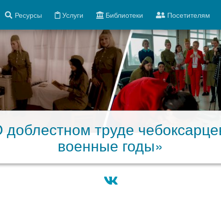
Ресурсы
Услуги
Библиотеки
Посетителям
 доблестном труде чебоксарце
военные годы»