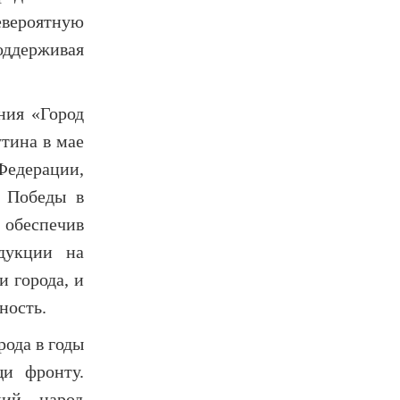
вероятную
поддерживая
ния «Город
тина в мае
Федерации,
е Победы в
беспечив
дукции на
 города, и
ность.
рода в годы
щи фронту.
ий народ