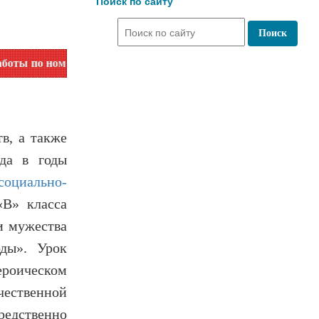
Поиск по сайту
 телефона или на сайте в разделе "Библиотеки"!
в, а также
ода в годы
социально-
В» класса
и мужества
ды». Урок
ероическом
чественной
редственно