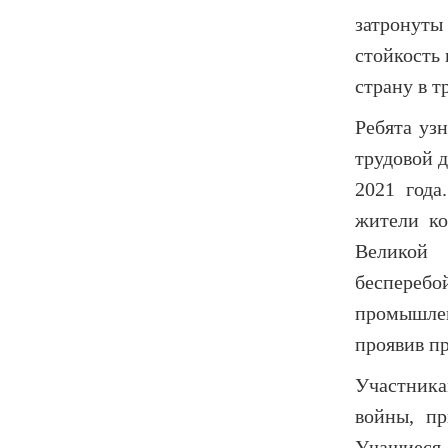
затронут
стойкость 
страну в т
Ребята уз
трудовой 
2021 года
жители ко
Великой
беспереб
промышлен
проявив п
Участникам
войны, пр
Учащиес