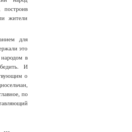
, построив
ли жители
анием для
ержали это
 народом в
бедить. И
ствующим о
носельчан,
главное, по
ставляющий