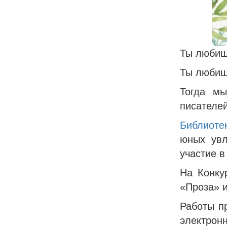
Ты любиш
Ты любиш
Тогда м
писателе
Библиотек
юных увл
участие в
На Конку
«Проза» и
Работы п
электрон