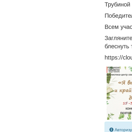
Трубиной
Победите
Всем учас
Заглянит
блеснуть 
https://cl
Авторизу