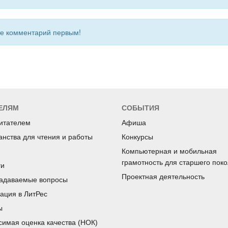
 комментарий первым!
ЕЛЯМ
СОБЫТИЯ
читателем
Афиша
анства для чтения и работы
Конкурсы
Компьютерная и мобильная
грамотность для старшего пок
ги
Проектная деятельность
задаваемые вопросы
рация в ЛитРес
ы
симая оценка качества (НОК)