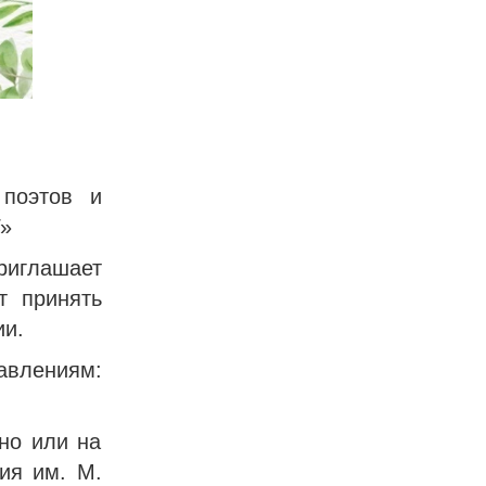
поэтов и
»
риглашает
т принять
ии.
авлениям:
но или на
ия им. М.