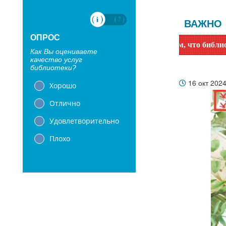
ВАЖНО
ОПРОС
Уважаемые читатели! Сообщаем, что библиотеки с 1 июн
Как Вы оцениваете
качество услуг
библиотеки?
16 окт 202
Хорошо
Отлично
Удовлетворительно
Плохо