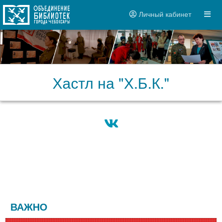
Личный кабинет
Хастл на "Х.Б.К."
ВАЖНО