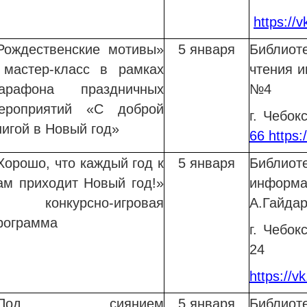
https://v
Рождественские мотивы»
5 января
Библиот
 мастер-класс в рамках
чтения и
арафона праздничных
№4
ероприятий «С доброй
г. Чебо
нигой в Новый год»
66
https:
Хорошо
, что каждый год к
5 января
Библи
ам приходит Новый год!»
информ
 конкурсно-игровая
А.Гайда
рограмма
г. Чебок
24
https://v
«Под сиянием
5 января
Библи