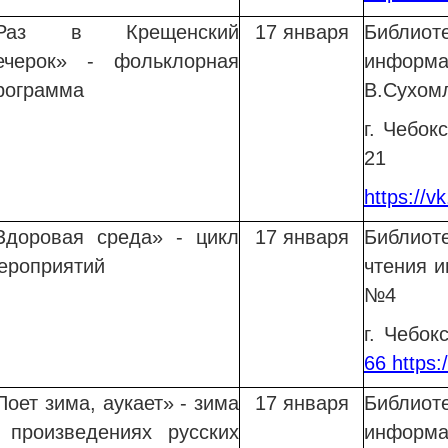
Раз в Крещенский
17 января
Библи
ечерок» - фольклорная
информ
рограмма
В.Сухом
г. Чебок
21
https://vk
Здоровая среда» - цикл
17 января
Библиот
ероприятий
чтения и
№4
г. Чебо
66
https:
Поет
зима, аукает» - зима
17 января
Библи
 произведениях русских
информ