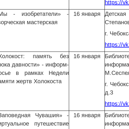
https://v
Мы - изобретатели» -
16 января
Детска
ворческая мастерская
Степано
г. Чебокс
https://v
Холокост: память без
16 января
Библио
рока давности» - информ-
информ
осье
в рамках Недели
М.Сеспе
амяти жертв Холокоста
г. Чебок
д.3
https://v
Заповедная Чувашия» -
16 января
Библио
иртуальное путешествие
информа