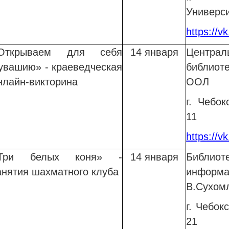
Универси
https://v
Открываем для себя
14 января
Центр
увашию» - краеведческая
библиот
нлайн-викторина
ООЛ
г. Чебок
11
https://
Три белых коня» -
14 января
Библи
анятия шахматного клуба
информ
В.Сухом
г. Чебок
21