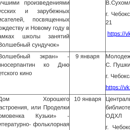
учшими произведениями
В.Сухом
усских и зарубежных
г. Чебок
исателей, посвященных
21
ождеству и Новому году в
https://v
амках школы занятий
Волшебный сундучок»
Волшебный экран» -
9 января
Молодеж
иносерпантин ко Дню
С. Пушк
етского кино
г. Чебок
https://v
«Дом Хорошего
10 января
Центр
астроения, или Проделки
библиот
омовенка Кузьки» -
ОДХЛ
итературно- фольклорная
г. Чебок