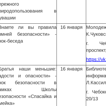
ережного
риродопользования в
увашии
Знаете ли вы правила
16 января
Молоде
имней безопасности» -
К.Чуковс
рок-беседа
г. Чеб
проспект,
https://
Братья наши меньшие:
16 января
Библи
адости и опасности» -
информ
рок безопасности в
Л.Касси
рамках Школы
г. Чебо
езопасности «Спасайка и
20/13
мейка»