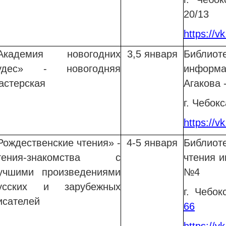
20/13
https://v
Академия новогодних
3,5 января
Библи
удес» - новогодняя
информа
астерская
Агакова
г. Чебокс
https://v
Рождественские чтения» -
4-5 января
Библиот
тения-знакомства с
чтения и
учшими произведениями
№4
усских и зарубежных
г. Чебо
исателей
66