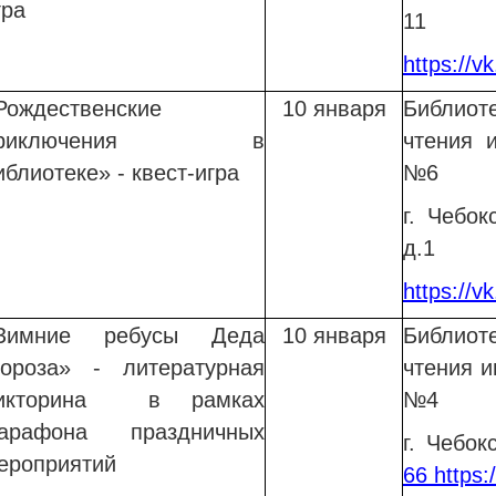
гра
11
https://
Рождественские
10 января
Библиот
приключения в
чтения 
иблиотеке»
- квест-игра
№6
г. Чебок
д.1
https://v
Зимние ребусы Деда
10 января
Библиот
ороза» - литературная
чтения и
икторина в рамках
№4
арафона праздничных
г. Чебо
ероприятий
66
https: