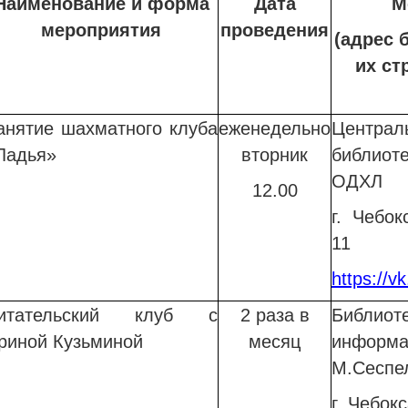
Наименование и форма
Дата
М
мероприятия
проведения
(адрес 
их ст
анятие шахматного клуба
еженедельно
Центр
Ладья»
вторник
библиот
ОДХЛ
12.00
г. Чебок
11
https://
итательский клуб с
2 раза в
Библио
риной Кузьминой
месяц
информ
М.Сеспе
г. Чебок