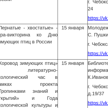
г. Чебок
24
https://v
Пернатые - хвостатые» -
15 января
Молодеж
гра-викторина ко Дню
С. Пушк
имующих птиц в России
г. Чебок
https://v
Хоровод зимующих птиц»
15 января
Библио
- литературно-
информ
кологический час в
К.Ивано
рамках проекта
г. Чебок
Тропинками знаний и
д.19/37
ткрытий» и Года
https://v
кологической культуры и