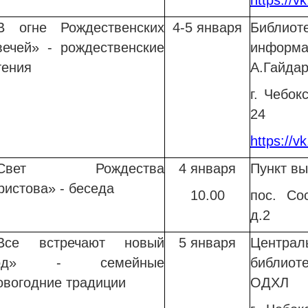
https://v
В
огне Рождественских
4-5 января
Библи
вечей» - рождественские
информ
тения
А.Гайда
г. Чебок
24
https://v
«Свет Рождества
4 января
Пункт вы
ристова» - беседа
10.00
пос. Со
д.2
Все встречают новый
5 января
Центр
год» - семейные
библиот
овогодние традиции
ОДХЛ