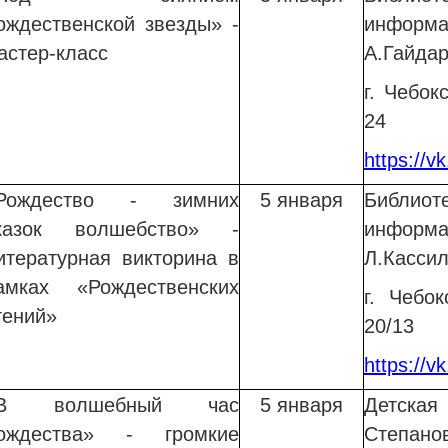
ождественской звезды» -
информ
астер-класс
А.Гайда
г. Чебок
24
https://v
Рождество - зимних
5 января
Библи
казок волшебство» -
информ
итературная викторина в
Л.Касси
амках «Рождественских
г. Чебо
тений»
20/13
https://v
В волшебный час
5 января
Детска
ождества» - громкие
Степано