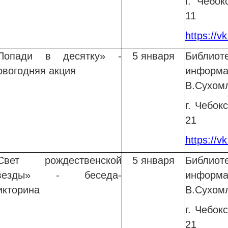
г. Чебок
11
https://
Попади в десятку» -
5 января
Библи
овогодняя акция
информ
В.Сухом
г. Чебок
21
https://vk
Свет рождественской
5 января
Библи
везды» - беседа-
информ
икторина
В.Сухом
г. Чебок
21