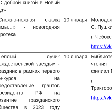
С доброй книгой в Новый
од»
Снежно-нежная сказка
10 января
Молодеж
имы…» - новогодняя
С. Пушк
гротека
г. Чебок
https://v
«Теплый лучик
10 января
Библиот
ождественской звезды» -
чтения
раздник
в рамках первого
филиал
конкурса на
г. Ч
редоставление грантов
Тракторо
резидента РФ на
https://v
азвитие гражданского
бщества в 2023 году