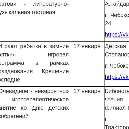
оэтов»
- литературно-
А.Гайда
узыкальная гостиная
г. Чебок
24
https://v
Играют ребятки в зимние
17 января
Детска
вятки» - игровая
Степано
рограмма
в рамках
г. Чебок
разднования Крещение
https://v
осподне
Очевидное - невероятно»
17 января
Библиот
 игротерапевтическое
чтения
анятие ко Дню детских
филиал
зобретений
г. Ч
Тракторо