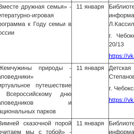
Вместе дружная семья» -
11 января
Библи
итературно-игровая
информ
рограмма к Году семьи в
Л.Касси
оссии
г. Чебо
20/13
https://v
Жемчужины природы -
11 января
Детска
заповедники» -
Степано
иртуальное путешествие
г. Чебокс
 Всероссийскому дню
https://v
заповедников и
ациональных парков
Зимней сказочной порой
11 января
Библио
очитаем мы с тобой» -
информ