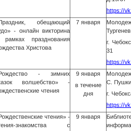
https://v
Праздник, обещающий
7 января
Молодеж
удо» - онлайн викторина
Тургене
 рамках празднования
г. Чебок
ождества Христова
31
https://v
Рождество - зимних
9 января
Молодеж
казок волшебство» -
С. Пушк
в течение
ождественские чтения
дня
г. Чебок
https://v
Рождественские чтения» -
9 января
Библи
тения-знакомства с
информ