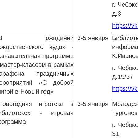
г. Чебок
д.3
https://v
«В ожидании
3-5 января
Библио
ождественского чуда» -
информ
ознавательная программа
К.Ивано
 мастер-классом в рамках
г. Чебок
арафона праздничных
д.19/37
ероприятий «С доброй
https://v
нигой в Новый год»
Новогодняя игротека в
3-5 января
Молодеж
иблиотеке» - игровая
Тургене
рограмма
г. Чебок
31