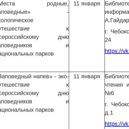
Места
родные,
11 января
Библи
заповедные» -
информ
кологическое
А.Гайда
путешествие к
г. Чебок
сероссийскому дню
24
заповедников и
https://v
ациональных парков
Заповедный напев» - эко-
11 января
Библиот
путешествие
к
чтения 
сероссийскому дню
№6
заповедников и
г. Чебок
ациональных парков
д.1
https://v