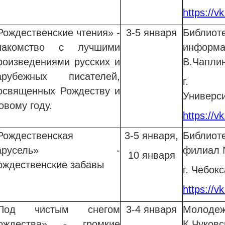
https://v
Рождественские чтения» -
3-5 января
Библи
накомство с лучшими
информ
роизведениями русских и
В.Чапли
арубежных писателей,
г. Ч
освященных Рождеству и
Универси
овому году.
https://v
Рождественская
3-5 января,
Библиот
карусель» -
филиал 
10 января
ождественские забавы
г. Чебок
https://
Под чистым снегом
3-4 января
Молоде
ождества» - громкие
К.Чуковс