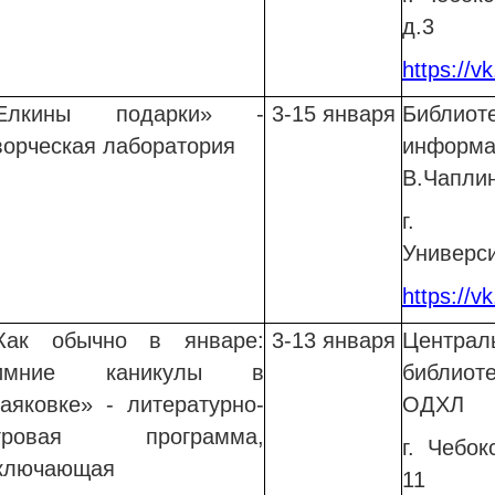
д.3
https://v
Елкины подарки» -
3-15 января
Библи
ворческая лаборатория
информ
В.Чапли
г. Ч
Универси
https://v
Как обычно в январе:
3-13 января
Центр
имние каникулы в
библиот
аяковке» - литературно-
ОДХЛ
гровая программа,
г. Чебок
ключающая
11