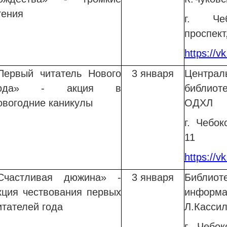
тения
г. Чеб
проспект,
https://
Первый читатель Нового
3 января
Центр
Года» - акция в
библиот
овогодние каникулы
ОДХЛ
г. Чебок
11
https://
Счастливая дюжина» -
3 января
Библи
кция чествования первых
информ
итателей года
Л.Касси
г. Чебо