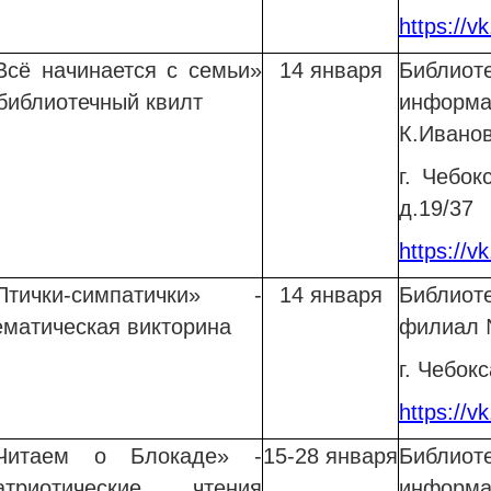
https://vk
Всё начинается с семьи»
14 января
Библио
 библиотечный квилт
информ
К.Ивано
г. Чебок
д.19/37
https://v
Птички-симпатички» -
14 января
Библиот
ематическая викторина
филиал 
г. Чебок
https://
Читаем
о Блокаде» -
15-28 января
Библи
атриотические чтения
информ