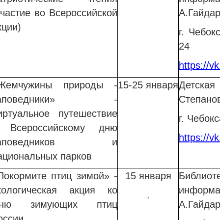
участие во Всероссийской
А.Гайда
кции)
г. Чебок
24
https://v
Жемчужины природы -
15-25 января
Детска
заповедники» -
Степано
иртуальное путешествие
г. Чебокс
 Всероссийскому дню
https://v
заповедников и
ациональных парков
Покормите птиц зимой» -
15 января
Библи
кологическая акция ко
информ
.
ню зимующих птиц
А.Гайда
оссии