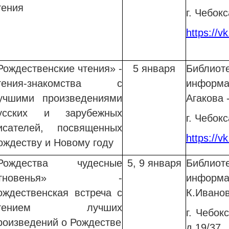
тения
г. Чебокс
https://v
Рождественские чтения» -
5 января
Библи
тения-знакомства с
информа
учшими произведениями
Агакова 
усских и зарубежных
г. Чебокс
исателей, посвященных
https://v
ождеству и Новому году
Рождества чудесные
5, 9 января
Библио
мгновенья» -
информ
ождественская встреча с
К.Ивано
чтением лучших
г. Чебок
роизведений о Рождестве
д.19/37