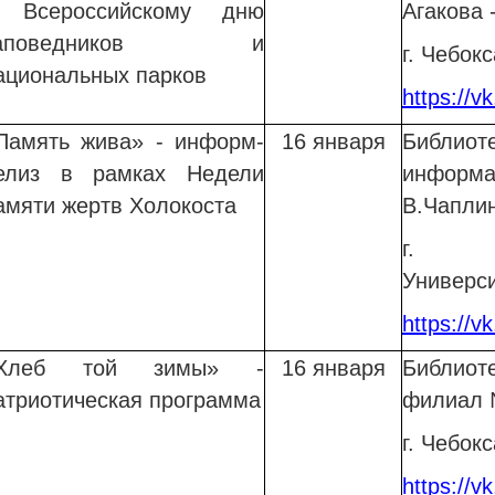
 Всероссийскому дню
Агакова
заповедников и
г. Чебокс
ациональных парков
https://v
Память жива» - информ-
16 января
Библи
елиз в рамках Недели
информ
амяти жертв Холокоста
В.Чапли
г. Ч
Универси
https://v
Хлеб той зимы» -
16 января
Библиот
атриотическая программа
филиал 
г. Чебок
https://