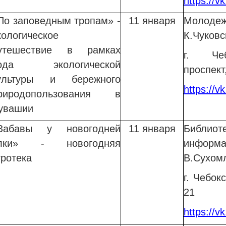
https://
По заповедным тропам» -
11 января
Молоде
кологическое
К.Чуковс
утешествие в рамках
г. Чеб
ода экологической
проспект,
ультуры и бережного
https://
риродопользования в
увашии
Забавы у новогодней
11 января
Библи
лки» - новогодняя
информ
гротека
В.Сухом
г. Чебок
21
https://vk