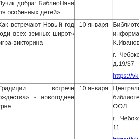
Лучик добра: БиблиоНяня
ля особенных детей»
Как встречают Новый год
10 января
Библио
юди всех земных широт»
информ
 игра-викторина
К.Ивано
г. Чебок
д.19/37
https://v
Традиции встречи
10 января
Центр
ождества» - новогоднее
библиот
урне
ООЛ
г. Чебок
11