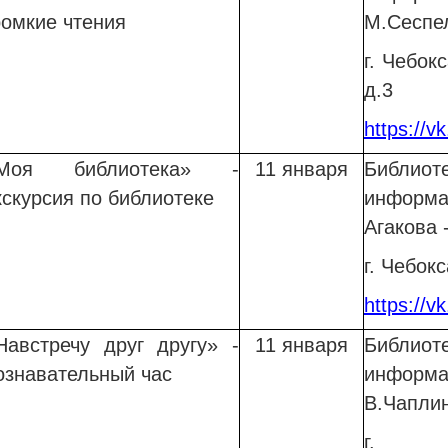
ромкие чтения
М.Сеспе
г. Чебок
д.3
https://v
Моя библиотека» -
11 января
Библио
кскурсия по библиотеке
информа
Агакова
г. Чебок
https://v
Навстречу друг другу» -
11 января
Библи
ознавательный час
информ
В.Чапли
г. Ч