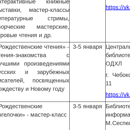
нтерактивные книжные
https://
ыставки, мастер-классы
итературные стримы,
ворческие мастерские,
гровые чтения и др.
Рождественские чтения» -
3-5 января
Центр
тения-знакомства с
библиот
учшими произведениями
ОДХЛ
усских и зарубежных
г. Чебок
исателей, посвященных
11
ождеству и Новому году
https://
Рождественские
3-5 января
Библио
нгелочки» - мастер-класс
информ
М.Сеспе