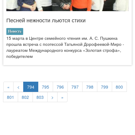
Песней нежности льются стихи
Новость
15 марта в Центре семейного чтения им. А. С. Пушкина
прошла встреча с поэтессой Татьяной Дорофеевой-Миро -
лауреатом Международного конкурса «Золотая строфа»,
победителем
«
<
794
795
796
797
798
799
800
801
802
803
>
»