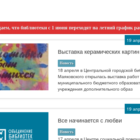
июня переходят на летний график работы. Уточняйте время р
19 ап
Выставка керамических картин
Новость
18 апреля в Центральной городской би
Маяковского открылась выставка работ
муниципального бюджетного образоват
учреждения дополнительного образ
19 ап
Все начинается с любви
Новость
17 апреля в Центре социальной помощ