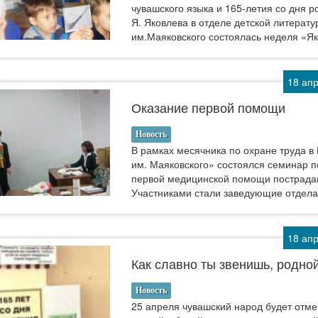
чувашского языка и 165-летия со дня р
Я. Яковлева в отделе детской литерат
им.Маяковского состоялась неделя «Я
18 ап
Оказание первой помощи
Новость
В рамках месячника по охране труда 
им. Маяковского» состоялся семинар 
первой медицинской помощи пострада
Участниками стали заведующие отдел
18 ап
Как славно ты звенишь, родной
Новость
25 апреля чувашский народ будет отме