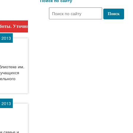
Поиск по сайту
аботы по номеру телефона или на сайте в разделе "Библиот
р 2013
блиотеке им.
 учащихся
ельного
р 2013
и семье и