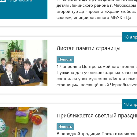
детям Ленинского района г. Чебоксары
второй тур арт-проекта «Храни любовь
своем», инициированного МБУК «Це
18 ап
Листая памяти страницы
Новость
17 апреля в Центре семейного чтения и
Пушкина для учеников старших класс
состоялся урок мужества «Листая памя
страницы», посвящённый Чернобыльск
18 ап
Приближается светлый праздн
Новость
В народной традиции Пасха отмечалас