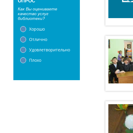
ОПРОС
Как Вы оцениваете
качество услуг
библиотеки?
Хорошо
Отлично
Удовлетворительно
Плохо