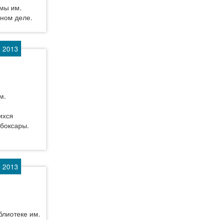
мы им.
дном деле.
р 2013
м.
ихся
ебоксары.
р 2013
блиотеке им.