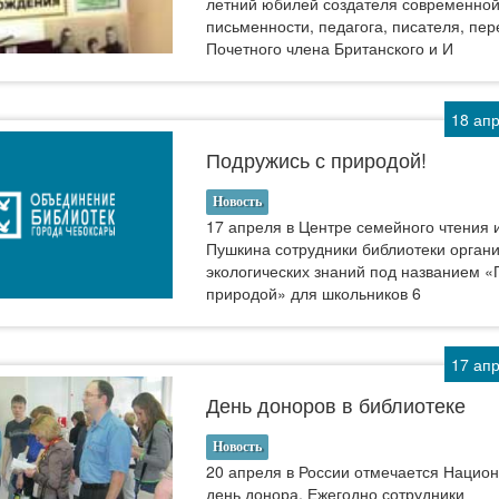
летний юбилей создателя современной
письменности, педагога, писателя, пер
Почетного члена Британского и И
18 ап
Подружись с природой!
Новость
17 апреля в Центре семейного чтения и
Пушкина сотрудники библиотеки орган
экологических знаний под названием «
природой» для школьников 6
17 ап
День доноров в библиотеке
Новость
20 апреля в России отмечается Нацио
день донора. Ежегодно сотрудники