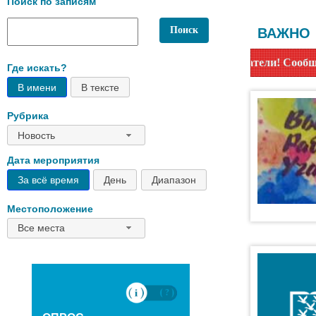
Поиск по записям
ВАЖНО
Уважаемые читатели! Сообщаем, что библиотеки с 1 
Где искать?
В имени
В тексте
Рубрика
Новость
Дата мероприятия
За всё время
День
Диапазон
Местоположение
Все места