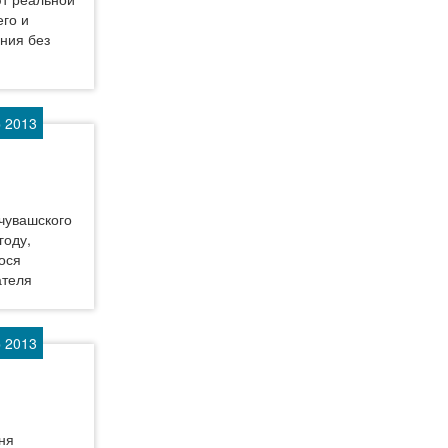
его и
ния без
р 2013
чувашского
году,
ося
ателя
р 2013
ня