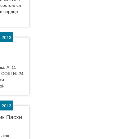
 состоялся
 в сердце
р 2013
м. А. С.
ов СОШ № 24
ти
ой
р 2013
ик Пасхи
ь как