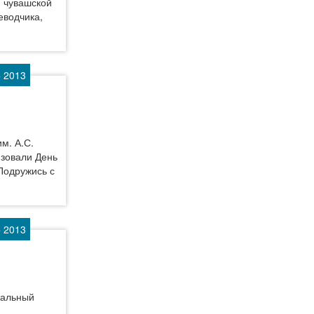
 чувашской
еводчика,
р 2013
м. А.С.
изовали День
Подружись с
р 2013
нальный