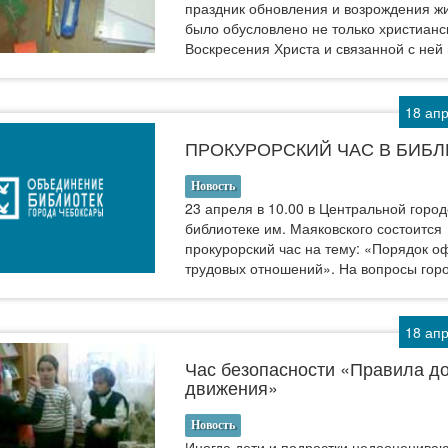
праздник обновления и возрождения жи
было обусловлено не только христианс
Воскресения Христа и связанной с ней
18 ап
ПРОКУРОРСКИЙ ЧАС В БИБ
Новость
23 апреля в 10.00 в Центральной город
библиотеке им. Маяковского состоится
прокурорский час на тему: «Порядок 
трудовых отношений». На вопросы гор
18 ап
Час безопасности «Правила д
движения»
Новость
Иногда дети и подростки недооценива