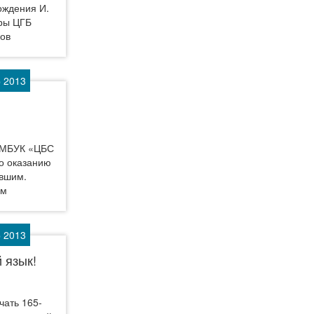
ождения И.
уры ЦГБ
ков
р 2013
в МБУК «ЦБС
по оказанию
вшим.
ам
р 2013
 язык!
чать 165-