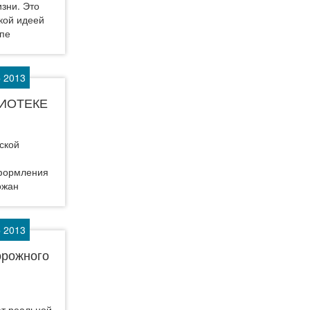
зни. Это
кой идеей
 пе
р 2013
ЛИОТЕКЕ
ской
оформления
ожан
р 2013
орожного
ют реальной