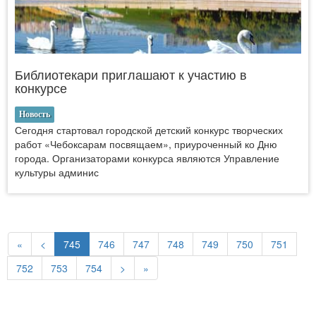
Библиотекари приглашают к участию в
конкурсе
Новость
Сегодня стартовал городской детский конкурс творческих
работ «Чебоксарам посвящаем», приуроченный ко Дню
города. Организаторами конкурса являются Управление
культуры админис
«
<
745
746
747
748
749
750
751
752
753
754
>
»