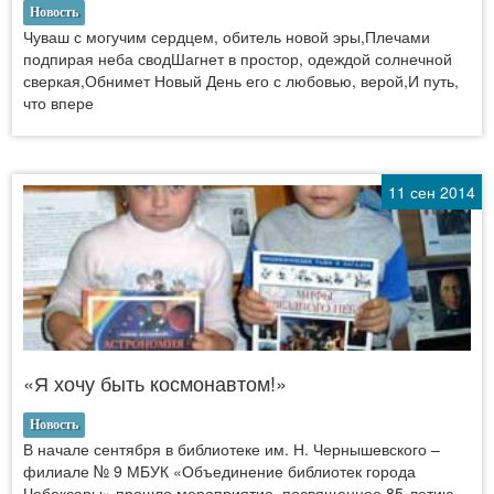
Новость
Чуваш с могучим сердцем, обитель новой эры,Плечами
подпирая неба сводШагнет в простор, одеждой солнечной
сверкая,Обнимет Новый День его с любовью, верой,И путь,
что впере
11 сен 2014
«Я хочу быть космонавтом!»
Новость
В начале сентября в библиотеке им. Н. Чернышевского –
филиале № 9 МБУК «Объединение библиотек города
Чебоксары» прошло мероприятие, посвященное 85-летию