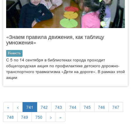
«Знаем правила движения, как таблицу
умножения»
Новость
С 5 по 14 сентября в библиотеках города проходит
общегородская акция по профилактике детского дорожно-
транспортного травматизма «Дети на дороге». В рамках этой
акции
«
<
741
742
743
744
745
746
747
748
749
750
>
»