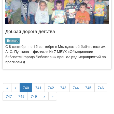
Добрая дорога детства
Новость
С 8 сентября по 15 сентября в Молодежной библиотеке им.
А. С. Пушкина – филиале № 7 МБУК «Объединение
библиотек города Чебоксары» прошел ряд мероприятий по
правилам д
«
<
740
741
742
743
744
745
746
747
748
749
>
»