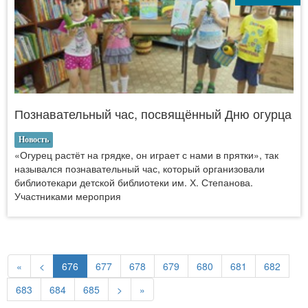
Познавательный час, посвящённый Дню огурца
Новость
«Огурец растёт на грядке, он играет с нами в прятки», так
назывался познавательный час, который организовали
библиотекари детской библиотеки им. Х. Степанова.
Участниками мероприя
«
<
676
677
678
679
680
681
682
683
684
685
>
»