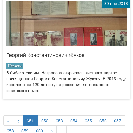
30 ноя 2016
Георгий Константинович Жуков
Новость
В библиотеке им. Некрасова открылась выставка-портрет,
посвященная Георгию Константиновичу Жукову. В 2016 году
исполняется 120 лет со дня рождения легендарного
советского полко
«
<
651
652
653
654
655
656
657
658
659
660
>
»