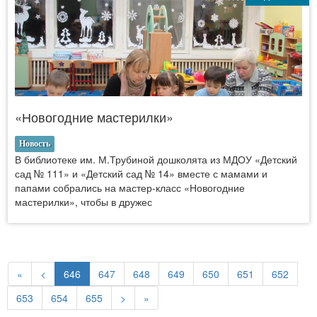
«Новогодние мастерилки»
Новость
В библиотеке им. М.Трубиной дошколята из МДОУ «Детский
сад № 111» и «Детский сад № 14» вместе с мамами и
папами собрались на мастер-класс «Новогодние
мастерилки», чтобы в дружес
«
<
646
647
648
649
650
651
652
653
654
655
>
»