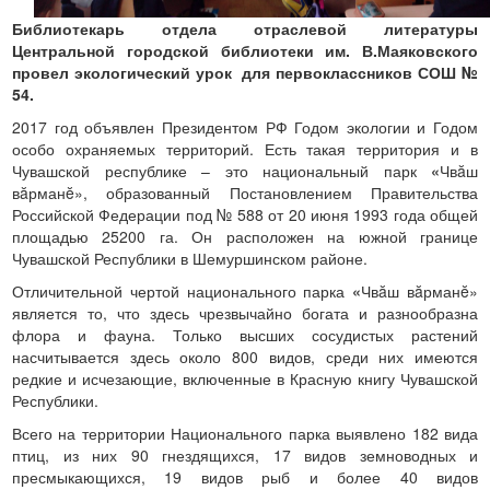
Библиотекарь отдела отраслевой литературы
Центральной городской библиотеки им. В.Маяковского
провел
экологический урок для первоклассников СОШ №
54.
2017 год объявлен Президентом РФ Годом экологии и Годом
особо охраняемых территорий. Есть такая территория и в
Чувашской республике – это национальный парк
«
Чвăш
вăрманĕ», образованный Постановлением Правительства
Российской Федерации под № 588 от 20 июня 1993 года общей
площадью 25200 га. Он расположен на южной границе
Чувашской Республики в Шемуршинском районе.
Отличительной чертой национального парка
«
Чвăш вăрманĕ»
является то, что здесь чрезвычайно богата и разнообразна
флора и фауна. Только высших сосудистых растений
насчитывается здесь около 800 видов, среди них имеются
редкие и исчезающие, включенные в Красную книгу Чувашской
Республики.
Всего на территории Национального парка выявлено 182 вида
птиц, из них 90 гнездящихся, 17 видов земноводных и
пресмыкающихся, 19 видов рыб и более 40 видов