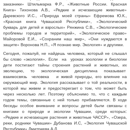
заказники» Штильмарка Ф.Р., «Животные России. Красная
Книга» Тихонова А.В., «Редкие и исчезающие животные»
Даревского И.С., «Природа моей страны» Ефремова Ю.К.,
«Красная книга Чувашской Республики», «Экологический
букварь для детей и взрослых» Рянжина С.В., «Экологические
проблемы городов и территорий», «Экологическое право»
Майоровой Е.И., «Сохраним наш мир», «Они нуждаются в
защите» Воронова Н.П., «Я познаю мир. Экология» и другими.
Сегодня, пожалуй, не найдешь человека, который не слышал
бы слово «экология». Если на уроках зоологии и биологии
дети постигают тайны строения растений и животных, их
эволюцию, то экологическая дисциплина показывает
взаимосвязь человека и живой природы, его влияние на
окружающий мир. Экология рассказывает о той реальности, в
которой мы живем и предостерегает о том, что может быть
через несколько лет. Поэтому объяснимо то, что с каждым
годом темы, связанные с ней только прибавляются. В ходе
беседы особое внимание и вопросы детей были связаны с
книгами о природе и экологии Чувашии, среди которых:
«Редкие и исчезающие растения и животные ЧАССР», «Озера,
реки, родники Чувашии» Дубанова И.С, «Экология Чувашской
Республики» Дмитриева А.Д.