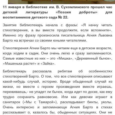
11 января в библиотеке им. В. Сухомлинского прошел час
детской литературы «Поэзия доброты» для
воспитанников детского сада № 22.
Занятие библиотекарь начала с фразы: «Я начну читать
стихотворение, а вы вместе продолжите, если вспомните».
Именно эту фразу произносила писательница Агния Львовна
Барто на встречах со своими юными читателями.
Стихотворения Агнии Барто мы читаем еще в детском возрасте,
когда ходим в садик. Они очень легко и сразу запоминаются.
Самые известные из них – это «Мишка», «Деревянный бычок»,
«Машенька растет» и «Зайка».
Библиотекарь рассказала ребятам об особенностях
стихотворений Барто. О том, что все стихотворения описывают
какой-нибудь случай, историю. Вроде обыденный случай из
жизни, но вместе с героем произведения вместе играешь,
переживаешь,- не упадет ли бычок, когда идет по доске, как ему
трудно сохранить равновесие. Или как девочки играют в
санитарок («Мы с Тамарой»), раскладывают бинты, уколы.
Очень интересно и запоминающе Агния Барто в стихах
рассказывает о, казалось бы, обыденных ситуациях. Они не