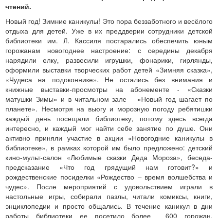
чтений.
Новый год! Зимние каникулы! Это пора беззаботного и весёлого
отдыха для детей. Уже в их преддверии сотрудники детской
библиотеки им. Л. Кассиля постарались обеспечить юным
горожанам новогоднее настроение: с середины декабря
нарядили елку, развесили игрушки, фонарики, гирлянды,
оформили выставки творческих работ детей «Зимняя сказка»,
«Чудеса на подоконнике». Не остались без внимания и
книжные выставки-просмотры на абонементе - «Сказки
матушки Зимы» и в читальном зале – «Новый год шагает по
планете». Несмотря на вьюгу и морозную погоду ребятишки
каждый день посещали библиотеку, потому здесь всегда
интересно, и каждый мог найти себе занятие по душе. Они
активно приняли участие в акции «Новогодние каникулы в
библиотеке», в рамках которой им было предложено: детский
кино-мульт-салон «Любимые сказки Деда Мороза», беседа-
предсказание «Что год грядущий нам готовит?» и
рождественские посиделки «Рождество – время волшебства и
чудес». После мероприятий с удовольствием играли в
настольные игры, собирали пазлы, читали комиксы, книги,
энциклопедии и просто общались. В течение каникул в дни
работы библиотеки ее посетило более 600 горожан.