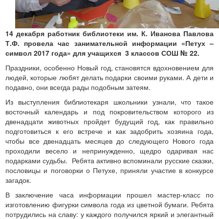
14 декабря работник библиотеки им. К. Иванова Павлова
Т.Ф. провела час занимательной информации «Петух –
символ 2017 года» для учащихся 3 классов СОШ № 22.
Праздники, особенно Новый год, становятся вдохновением для
людей, которые любят делать подарки своими руками. А дети и
подавно, они всегда рады подобным затеям.
Из выступления библиотекаря школьники узнали, что такое
восточный календарь и под покровительством которого из
двенадцати животных пройдет будущий год, как правильно
подготовиться к его встрече и как задобрить хозяина года,
чтобы все двенадцать месяцев до следующего Нового года
проходили весело и непринужденно, щедро одаривая нас
подарками судьбы. Ребята активно вспоминали русские сказки,
пословицы и поговорки о Петухе, приняли участие в конкурсе
загадок.
В заключение часа информации прошел мастер-класс по
изготовлению фигурки символа года из цветной бумаги. Ребята
потрудились на славу: у каждого получился яркий и элегантный