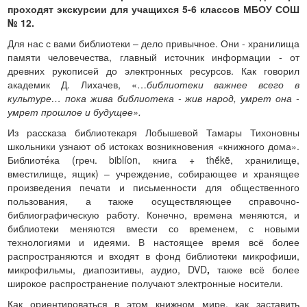
проходят экскурсии для учащихся 5-6 классов МБОУ СОШ
№ 12.
Для нас с вами библиотеки – дело привычное. Они - хранилища
памяти человечества, главный источник информации - от
древних рукописей до электронных ресурсов. Как говорил
академик Д. Лихачев, «…
библиотеки важнее всего в
культуре… пока жива библиотека - жив народ, умрет она -
умрет прошлое и будущее»
.
Из рассказа библиотекаря Лобышевой Тамары Тихоновны
школьники узнают об истоках возникновения «книжного дома».
Библиоте́ка (греч. biblíon, книга + thḗkē, хранилище,
вместилище, ящик) – учреждение, собирающее и хранящее
произведения печати и письменности для общественного
пользования, а также осуществляющее справочно-
библиографическую работу. Конечно, времена меняются, и
библиотеки меняются вмести со временем, с новыми
технологиями и идеями. В настоящее время всё более
распространяются и входят в фонд библиотеки микрофиши,
микрофильмы, диапозитивы, аудио, DVD
,
также всё более
широкое распространение получают электронные носители.
Как ориентироваться в этом книжном мире, как заставить