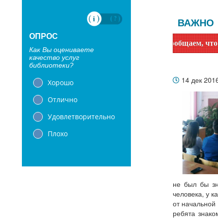
ВАЖНО
ОПРОС
Уважаемые читатели! Сообщаем, что библиотек
Как Вы оцениваете
качество услуг
библиотеки?
14 дек 201
Хорошо
Отлично
Удовлетворительно
Плохо
не был бы зн
человека, у к
от начальной
ребята знако