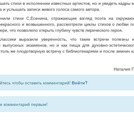
шать стихи в исполнении известных артистов, но и увидеть кадры 
 и услышать записи живого голоса самого автора.
мнили стихи С.Есенина, отражающие взгляд поэта на окружаю
екрасного и возвышенного, рассмотрели циклы стихов о любви по
ри, что позволило открыть глубину чувств лирического героя.
классики выразили уверенность, что такие встречи полезны н
 выпускных экзаменов, но и как пища для духовно-эстетическог
толь же плодотворную встречу с библиотекарями и после зимних к
Наталия 
йтесь чтобы оставить комментарий!
Войти?
 комментарий первым!