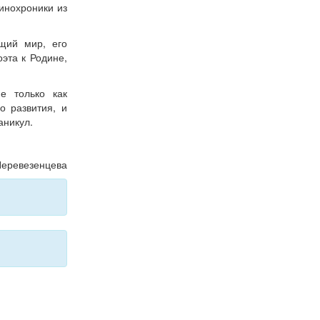
кинохроники из
щий мир, его
эта к Родине,
е только как
о развития, и
аникул.
Перевезенцева