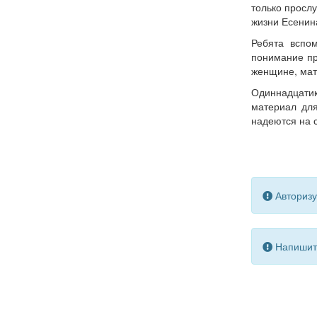
только прослу
жизни Есенина
Ребята вспо
понимание пр
женщине, мате
Одиннадцати
материал для
надеются на с
Авторизу
Напишите