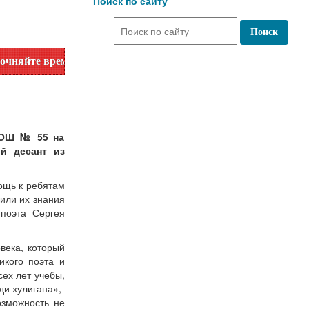
Поиск по сайту
ремя работы по номеру телефона или на сайте в разделе "Б
СОШ № 55 на
й десант из
.
ощь к ребятам
или их знания
 поэта Сергея
века, который
икого поэта и
сех лет учебы,
ди хулигана»,
озможность не