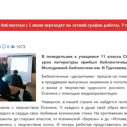
и с 1 июня переходят на летний график работы. Уточняйте в
6
0
1073
В понедельник к учащимся 11 класса 
урок литературы прибыл библиотечны
Молодежной библиотеки им. И.Тургенева
Библиотечные «десантники» пришли на пом
в преддверии выпускных экзаменов и пополн
о жизни и творчестве чудесного русского
Есенина с помощью медиапрезентации.
Наверное, в нашей стране не найдется чело
аком с творчеством Есенина. У каждого в душе свой образ вел
аждого в сердце свои любимые есенинские стихи. На протяжении в
 школы до старших классов, от есенинской «Березы» и до «Испове
мились с творчеством поэта. И теперь ребятам представилась в