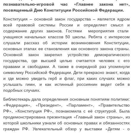
познавательно-игровой час «Главнее закона нет»,
посвященный Дню Конституции Российской Федерации.
Конституция – основной закон государства – является ядром
всей правовой системы России и определяет смысл и
содержание других законов. Гостями мероприятия стали
учащиеся начальных классов 50 школы. Ребята с интересом
слушали рассказ об истории возникновения Конституции,
основных этапах ее становления как основного закона страны.
Основной закон закрепил устройство демократического
государства, где высшей целью считается человек с его
правами и свободами. А также в очередной раз упомянули
символику Российской Федерации. Дети прекрасно знают, когда
и где можно увидеть герб и флаг, при каких случаях можно
услышать гимн, и как истинный россиянин ведет себя в
подобных случаях.
Библиотекарь дала определения основным понятиям политики:
«Федерация», «Президент», «Парламент», «Правительство
РФ», «Конституция РФ», познакомила с её структурой. Была
продемонстрирована презентация «Главный закон страны», из
которой школьники узнали об основных правах и обязанностях
граждан РФ. Увлекательный обзор у выставки «Детям - о