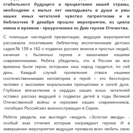
стабильного будущего и процветания нашей страны,
необходимо с малых лет закладывать в души и умы
наших юных читателей чувство патриотизма и в
библиотеке 9 декабря прошло мероприятие, из цикла
имена и времена - приуроченное ко Дню героев Отечества.
С помощью наглядной презентации, ведущая мероприятия
рассказала посетившим библиотеку воспитанникам детских
садов № 158 и 162 о подвигах русских воинов и простых людей,
начиная с былинных героев и заканчивая нашими
современниками. Ребята убедились, что в России во все
времена были герои, которыми наш народ гордится, по сей
день. Каждый случай проявления отваги нашими
соотечественниками неповторим и герой – это бесспорно
человек с высокими моральными принципами и силой духа.
Глубокое впечатление в сердцах наших юных читателей
оставил рассказ ведущей о подвигах детей в годы Великой
Отечественной войны и героизме наших современников,
погибших Российских военнослужащих в Сирии.
Ребята увидели, как выглядит «медаль «Золотая звезда» -
особый знак отличия которым награждают героев. И в
завершении мероприятия ведущая призвала всех любить свою