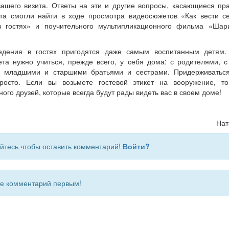
вашего визита. Ответы на эти и другие вопросы, касающиеся пра
ята смогли найти в ходе просмотра видеосюжетов «Как вести се
в гостях» и поучительного мультипликационного фильма «Шари
едения в гостях пригодятся даже самым воспитанным детям.
ета нужно учиться, прежде всего, у себя дома: с родителями, 
с младшими и старшими братьями и сестрами. Придерживаться
просто. Если вы возьмете гостевой этикет на вооружение, т
ого друзей, которые всегда будут рады видеть вас в своем доме!
Нат
йтесь чтобы оставить комментарий!
Войти?
 комментарий первым!