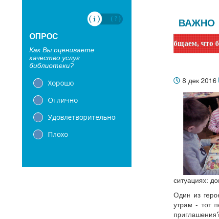
ВАЖНО
ОПРОС
Уважаемые читатели! Сообщаем, что библиотеки
Как Вы оцениваете
качество услуг
библиотеки?
8 дек 2016
Хорошо
Отлично
Удовлетворительно
Плохо
ситуациях: до
Один из геро
утрам - тот 
приглашения? 