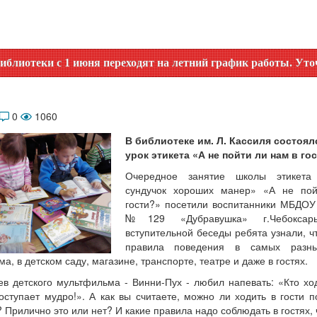
 с 1 июня переходят на летний график работы. Уточняйте вр
0
1060
В библиотеке им. Л. Кассиля состоя
урок этикета «А не пойти ли нам в гос
Очередное занятие школы этикета
сундучок хороших манер» «А не по
гости?» посетили воспитанники МБДОУ
№129 «Дубравушка» г.Чебокса
вступительной беседы ребята узнали, ч
правила поведения в самых разн
ма, в детском саду, магазине, транспорте, театре и даже в гостях.
ев детского мультфильма - Винни-Пух - любил напевать: «Кто ход
поступает мудро!». А как вы считаете, можно ли ходить в гости п
Прилично это или нет? И какие правила надо соблюдать в гостях,