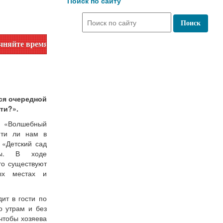
Поиск по сайту
емя работы по номеру телефона или на сайте в разделе "Биб
лся очередной
ти?».
 «Волшебный
йти ли нам в
 «Детский сад
ры. В ходе
то существуют
ых местах и
ит в гости по
о утрам и без
 чтобы хозяева