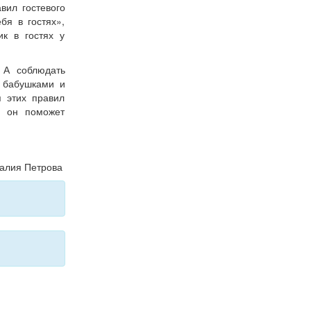
вил гостевого
бя в гостях»,
к в гостях у
 А соблюдать
с бабушками и
 этих правил
о он поможет
алия Петрова