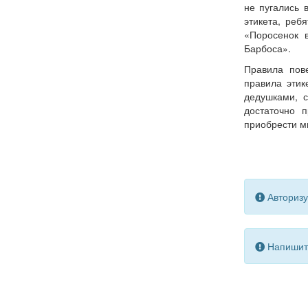
не пугались 
этикета, реб
«Поросенок 
Барбоса».
Правила пов
правила этик
дедушками, 
достаточно 
приобрести мн
Авторизу
Напишите