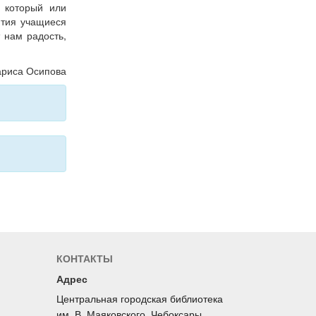
, который или
ятия учащиеся
 нам радость,
ариса Осипова
КОНТАКТЫ
Адрес
Центральная городская библиотека
им. В. Маяковского. Чебоксары,