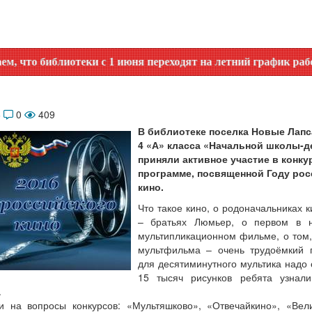
иблиотеки с 1 июня переходят на летний график работы. Уто
6
0
409
В библиотеке поселка Новые Лапс
4 «А» класса «Начальной школы-д
приняли активное участие в конку
программе, посвященной Году рос
кино.
Что такое кино, о родоначальниках 
– братьях Люмьер, о первом в 
мультипликационном фильме, о том,
мультфильма – очень трудоёмкий п
для десятиминутного мультика надо 
15 тысяч рисунков ребята узнали
.
и на вопросы конкурсов: «Мультяшково», «Отвечайкино», «Вел