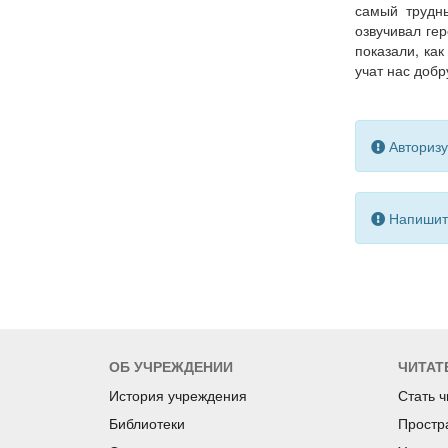
самый трудны
озвучивал ге
показали, ка
учат нас добр
Авторизу
Напишите
ОБ УЧРЕЖДЕНИИ
ЧИТАТ
История учреждения
Стать 
Библиотеки
Простр