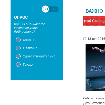
ВАЖНО
ОПРОС
Уважаемые читатели! Сообщаем, что б
Как Вы оцениваете
качество услуг
библиотеки?
13 окт 201
Хорошо
Отлично
Удовлетворительно
Плохо
библиотекаря
Дети отвечал