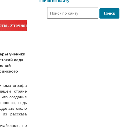
Поиск по сайту
чняйте время работы по номеру телефона или на сайте в раз
ары ученики
етский сад»
рсной
сийского
кинематографа
нашей стране
 что создание
роцесс, ведь
сделать около
 из рассказа
ичайкино», но