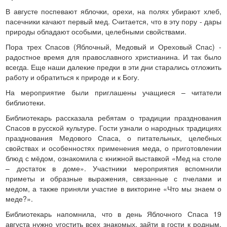
В августе поспевают яблочки, орехи, на полях убирают хлеб,
пасечники качают первый мед. Считается, что в эту пору - дары
природы обладают особыми, целебными свойствами.
Пора трех Спасов (Яблочный, Медовый и Ореховый Спас) -
радостное время для православного христианина. И так было
всегда. Еще наши далекие предки в эти дни старались отложить
работу и обратиться к природе и к Богу.
На мероприятие были приглашены учащиеся – читатели
библиотеки.
Библиотекарь рассказала ребятам о традиции празднования
Спасов в русской культуре. Гости узнали о народных традициях
празднования Медового Спаса, о питательных, целебных
свойствах и особенностях применения меда, о приготовлении
блюд с мёдом, ознакомила с книжной выставкой «Мед на столе
– достаток в доме». Участники мероприятия вспомнили
приметы и образные выражения, связанные с пчелами и
медом, а также приняли участие в викторине «Что мы знаем о
меде?».
Библиотекарь напомнила, что в день Яблочного Спаса 19
августа нужно угостить всех знакомых, зайти в гости к родным,