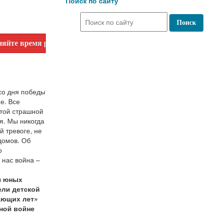
Поиск по сайту
я работы по номеру телефона или на сайте в разделе "Библи
со дня победы
е. Все
 той страшной
я. Мы никогда
 тревоге, не
домов. Об
о
 нас война –
я юных
ели детской
ающих лет»
ной войне