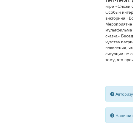
1941-1945гг.
игре «Сложи 
Особый интер
викторина «В
Мероприятие 
мультфильма 
сказка» Бесе
чувства патр
поколения, чт
ситуации не 
тому, что про
Авторизу
Напишите