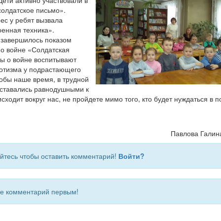
Дети активно участвовали в
солдатское письмо».
ес у ребят вызвала
оенная техника».
завершилось показом
о войне «Солдатская
ды о войне воспитывают
иотизма у подрастающего
обы наше время, в трудной
оставались равнодушными к
исходит вокруг нас, не пройдете мимо того, кто будет нуждаться в 
Павлова Галин
йтесь чтобы оставить комментарий!
Войти?
 комментарий первым!