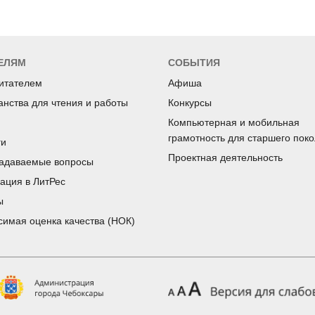
ЕЛЯМ
СОБЫТИЯ
читателем
Афиша
анства для чтения и работы
Конкурсы
Компьютерная и мобильная
грамотность для старшего пок
ги
Проектная деятельность
задаваемые вопросы
рация в ЛитРес
ы
симая оценка качества (НОК)