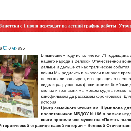
 1 июня переходят на летний график работы. Уточняйте врем
16
0
995
В нынешнем году исполняется 71 годовщина 
нашего народа в Великой Отечественной войн
дальше и дальше от нас трагические события
войны Мы родились и выросли в мирное врем
не слышали воя сирен, извещающих о военной
видели разрушенных фашистскими бомбами 
окопах и траншеях мы можем судить только п
кинофильмам да рассказам фронтовиков. Для
история.
Центр семейного чтения им. Шумилова дл
воспитанников МБДОУ №166 в рамках нед
книги провели час мужества «Память пыл
 героической странице нашей истории – Великой Отечествен