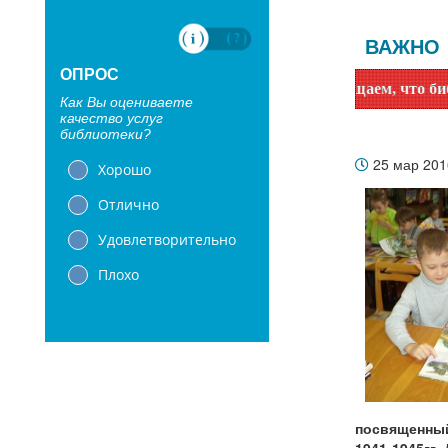
ВАЖНО
ОПРОС
Уважаемые читатели! Сообщаем, что библиотеки с
Как Вы оцениваете
качество услуг
библиотеки?
25 мар 20
Хорошо
Отлично
Удовлетворительно
Плохо
посвященный