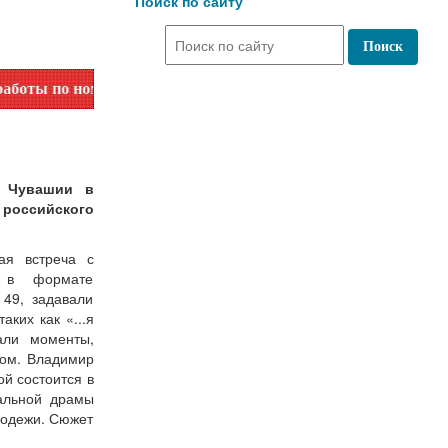
Поиск по сайту
 номеру телефона или на сайте в разделе "Библиотеки"!
и Чувашии в
 российского
ая встреча с
а в формате
49, задавали
ких как «...я
али моменты,
лом. Владимир
й состоится в
иальной драмы
лодежи. Сюжет