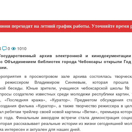
еходят на летний график работы. Уточняйте время работы по
6
0
1010
Государственный архив электронной и кинодокументаци
 с Объединением библиотек города Чебоксары открыли Год
шии.
роприятия в просмотровом зале архива состоялась творческ
им режиссером Владимиром Синяевым, которая прошл
ной беседы. Юные зрители, учащиеся чебоксарской школы № 
просы создателю известных среди молодежи республики картин, та
, «Последняя кража», «Куратор». Предметом обсуждения ст
оздания фильма «Куратор», а также творчество режиссера в це
ал ребятам трейлер своей новой картины «Ветки», премьера которо
о года. Финальным аккордом встречи стала демонстрация соц
оторая рассказывает реальные истории из жизни сегодняшней мо
ма интересен и актуален для наших дней.