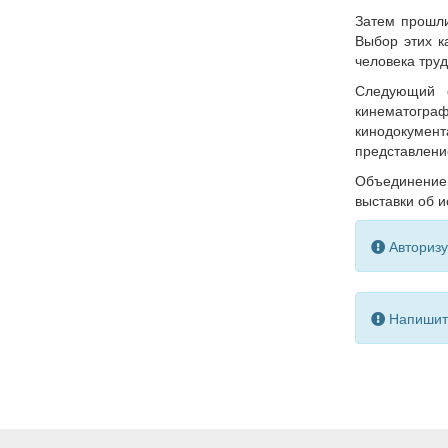
Затем прошл
Выбор этих к
человека труд
Следующий ф
кинематогра
кинодокумент
представлени
Объединение
выставки об и
Авторизу
Напишите