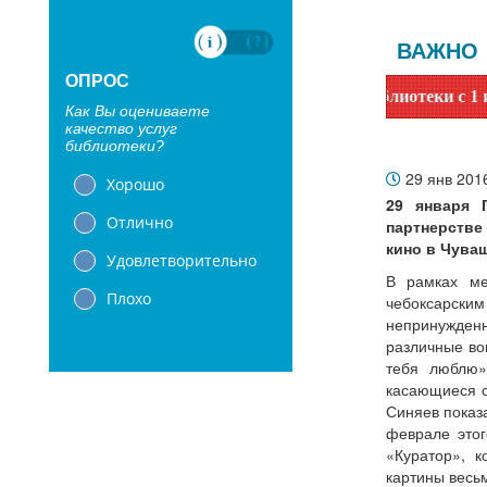
ВАЖНО
ОПРОС
Уважаемые читатели! Сообщаем, что библиотеки с 1 июня пер
Как Вы оцениваете
качество услуг
библиотеки?
29 янв 201
Хорошо
29 января 
Отлично
партнерстве
кино в Чува
Удовлетворительно
В рамках ме
Плохо
чебоксарск
непринужден
различные во
тебя люблю»
касающиеся с
Синяев показ
феврале этог
«Куратор», к
картины весь