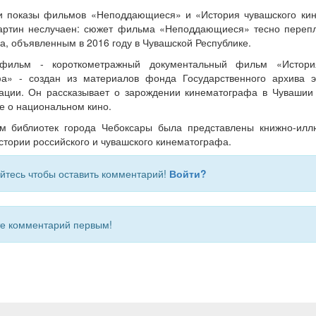
и показы фильмов «Неподдающиеся» и «История чувашского кин
артин неслучаен: сюжет фильма «Неподдающиеся» тесно переп
а, объявленным в 2016 году в Чувашской Республике.
ильм - короткометражный документальный фильм «Истори
фа» - создан из материалов фонда Государственного архива э
ации. Он рассказывает о зарождении кинематографа в Чувашии
е о национальном кино.
м библиотек города Чебоксары была представлены книжно-илл
стории российского и чувашского кинематографа.
йтесь чтобы оставить комментарий!
Войти?
 комментарий первым!