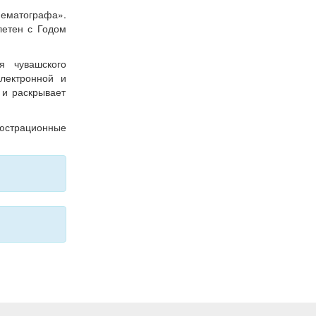
ематографа».
летен с Годом
я чувашского
лектронной и
 и раскрывает
юстрационные