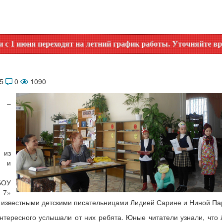
ереходят на летний график работы. Уточняйте время работы 
15
0
1090
е –
из
 и
БОУ
7»
с известными детскими писательницами Лидией Сарине и Ниной Па
нтересного услышали от них ребята. Юные читатели узнали, что