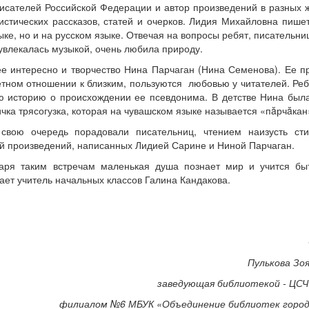
исателей Российской Федерации и автор произведений в разных ж
истических рассказов, статей и очерков. Лидия Михайловна пишет
ке, но и на русском языке. Отвечая на вопросы ребят, писательни
 увлекалась музыкой, очень любила природу.
е интересно и творчество Нина Парчаган (Нина Семенова). Ее п
етном отношении к близким, пользуются
любовью у читателей. Ре
ю историю о происхождении ее псевдонима. В детстве Нина был
ичка трясогузка, которая на чувашском языке называется «пăрчăкан
свою очередь порадовали писательниц, чтением наизусть сти
й произведений, написанных Лидией Сарине и Ниной Парчаган.
аря таким встречам маленькая душа познает мир и учится бы
ает учитель начальных классов Галина Кандакова.
Пулькова Зоя
заведующая библиотекой - ЦСЧ
филиалом №6 МБУК «Объединение библиотек город