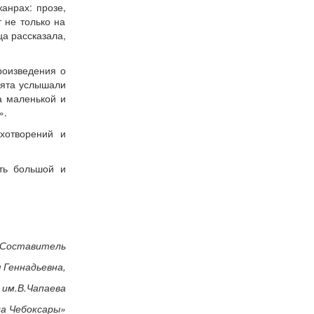
анрах: прозе,
 не только на
ца рассказала,
роизведения о
бята услышали
а маленькой и
».
хотворений и
ть большой и
Составитель
 Геннадьевна,
 им.В.Чапаева
а Чебоксары»