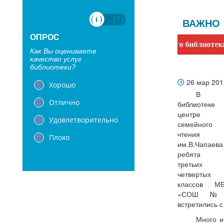
ВАЖНО
ОПРОС
Уважаемые читатели! Сообщаем, что библиотеки с 1 июня п
Как Вы оцениваете
качество услуг
библиотеки?
26 мар 20
Хорошо
В
Отлично
библиотек
центре
Удовлетворительно
семейного
чтения
Плохо
им.В.Чапаева
ребята 
третьих
четвертых
классов М
«СОШ №
встретились 
Много и