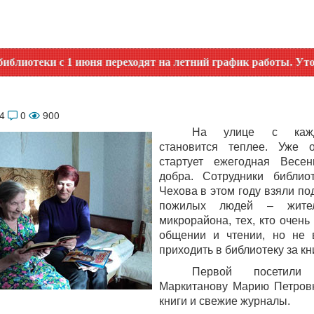
 с 1 июня переходят на летний график работы. Уточняйте вр
14
0
900
На улице с каж
становится теплее. Уже 
стартует ежегодная Весе
добра. Сотрудники библио
Чехова в этом году взяли по
пожилых людей – жител
микрорайона, тех, кто очень
общении и чтении, но не 
приходить в библиотеку за кн
Первой посетили 
Маркитанову Марию Петровн
книги и свежие журналы.