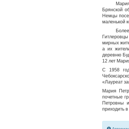
Мария
Брянской о
Немцы посел
маленькой к
Более
Гитлеровцы
мирных жите
а их жител
деревню Буд
12 лет Мари
С 1958 год
Чебоксарс
«Лауреат за
Мария Петр
почетные гр
Петровны и
приходить в
Авторизу