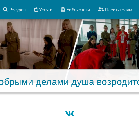
Ресурсы
Услуги
Библиотеки
Посетителям
обрыми делами душа возродит