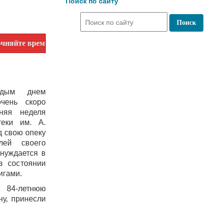
Поиск по сайту
емя работы по номеру телефона или на сайте в разделе "Биб
дым днем
очень скоро
нняя неделя
теки им. А.
д свою опеку
ей своего
 нуждается в
в состоянии
игами.
84-летнюю
у, принесли