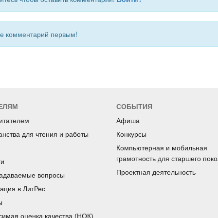
 комментарий первым!
ЕЛЯМ
СОБЫТИЯ
читателем
Афиша
анства для чтения и работы
Конкурсы
Компьютерная и мобильная
грамотность для старшего пок
ги
Проектная деятельность
задаваемые вопросы
рация в ЛитРес
ы
симая оценка качества (НОК)