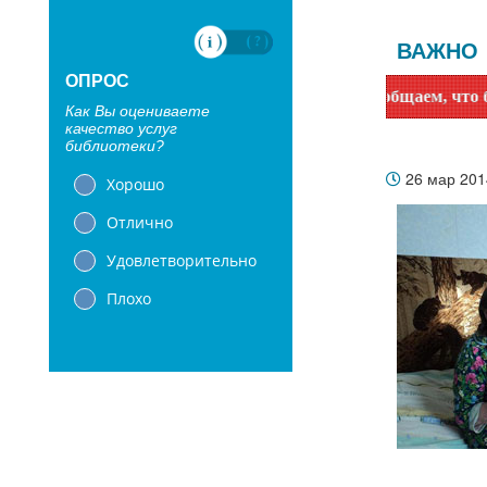
ВАЖНО
ОПРОС
Уважаемые читатели! Сообщаем, что библиотеки
Как Вы оцениваете
качество услуг
библиотеки?
26 мар 20
Хорошо
Отлично
Удовлетворительно
Плохо