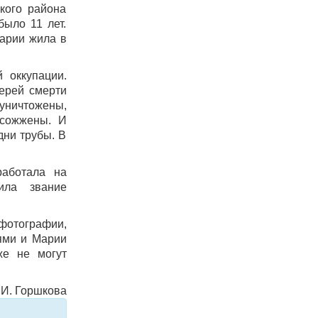
кого района
ыло 11 лет.
Марии жила в
 оккупации.
ерей смерти
 уничтожены,
 сожжены. И
дни трубы. В
работала на
ила звание
фотографии,
тями и Марии
же не могут
И. Горшкова