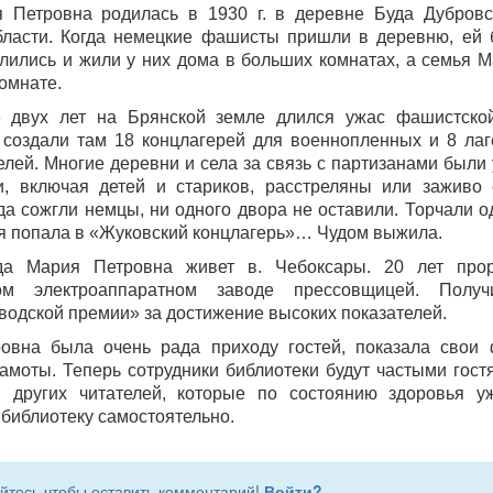
 Петровна родилась в 1930 г. в деревне Буда Дубровс
бласти. Когда немецкие фашисты пришли в деревню, ей б
ились и жили у них дома в больших комнатах, а семья 
омнате.
 двух лет на Брянской земле длился ужас фашистской
 создали там 18 концлагерей для военнопленных и 8 лаг
лей. Многие деревни и села за связь с партизанами были
и, включая детей и стариков, расстреляны или заживо
а сожгли немцы, ни одного двора не оставили. Торчали о
я попала в «Жуковский концлагерь»… Чудом выжила.
а Мария Петровна живет в. Чебоксары. 20 лет про
ком электроаппаратном заводе прессовщицей. Получ
водской премии» за достижение высоких показателей.
овна была очень рада приходу гостей, показала свои 
амоты. Теперь сотрудники библиотеки будут частыми гос
 других читателей, которые по состоянию здоровья у
 библиотеку самостоятельно.
йтесь чтобы оставить комментарий!
Войти?