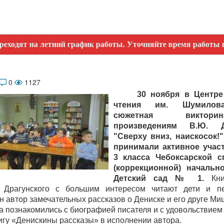
на летний график работы. Уточняйте время работы по номеру
0
1127
30 ноября в Центре
чтения им. Шумилов
сюжетная викто
произведениям В.Ю. Др
"Сверху вниз, наискосок!"
принимали активное учас
3 класса Чебоксарской с
(коррекционной) начальн
Детский сад № 1.
Кн
Драгунского с большим интересом читают дети и п
н автор замечательных рассказов о Дениске и его друге Ми
а познакомились с биографией писателя и с удовольствие
игу «Денискины рассказы» в исполнении автора.