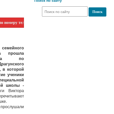
Поиск по сайту
 телефона или на сайте в разделе "Библиотеки"!
 семейного
а прошла
рина по
агунского
, в которой
тие ученики
пециальной
ой школы -
иги Виктора
еречитывают
шке.
м прослушали