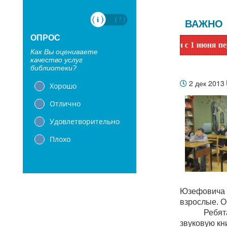
ВАЖНО
ОПРОС
е читатели! Сообщаем, что библиотеки с 1 июня переходят 
Как Вы оцениваете
качество услуг
библиотеки?
2 дек 2013
Хорошо
Отлично
Удовлетворительно
Плохо
Юзефовича 
взрослые. О
Ребят
звуковую кн