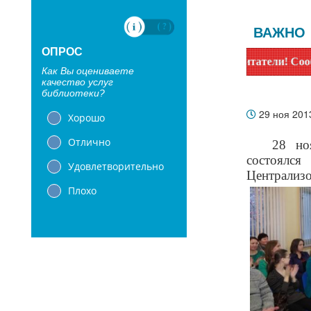
ВАЖНО
ОПРОС
Уважаемые читатели! Сообщаем, что библ
Как Вы оцениваете
качество услуг
библиотеки?
29 ноя 20
Хорошо
Отлично
28 но
состоялся
Удовлетворительно
Централизо
Плохо