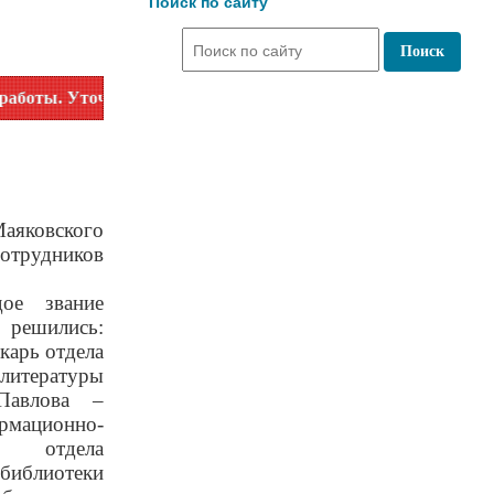
Поиск по сайту
йте время работы по номеру телефона или на сайте в раздел
аяковского
отрудников
ое звание
решились:
карь отдела
итературы
Павлова –
ационно-
о отдела
библиотеки