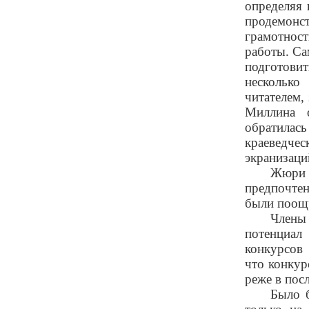
определяя 
продемон
грамотност
работы. Са
подготовит
несколько
читателем,
Миллина 
обратила
краеведчес
экранизаци
Жюри о
предпочтен
были поощр
Члены
потенциал
конкурсов
что конкур
реже в пос
Было 