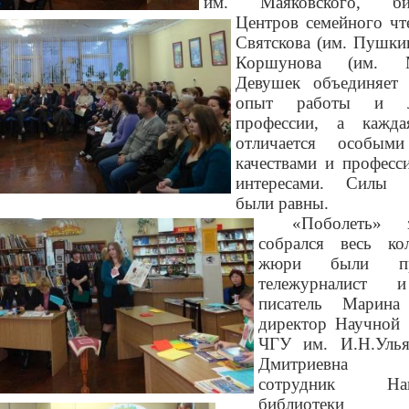
им. Маяковского, биб
Центров семейного чт
Святскова (им. Пушки
Коршунова (им. М.
Девушек объединяет
опыт работы и 
профессии, а кажд
отличается особым
качествами и професс
интересами. Силы с
были равны.
«Поболеть» 
собрался весь ко
жюри были при
тележурналист 
писатель Марина
директор Научной 
ЧГУ им. И.Н.Уль
Дмитриевна Н
сотрудник Наци
библиотеки Ч