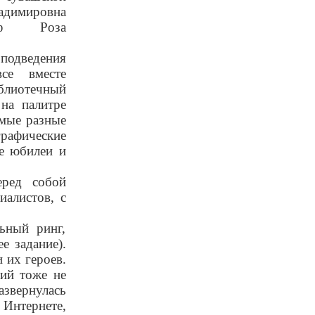
адимировна
раф Роза
подведения
се вместе
лиотечный
на палитре
амые разные
рафические
ые юбилеи и
еред собой
иалистов, с
льный ринг,
е задание).
 их героев.
ний тоже не
азвернулась
 Интернете,