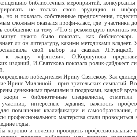
концепцию библиотечных мероприятий, конкурсанты
стрировать не только свою эрудицию и инфор
ь, но и показать собственные предпочтения, подели
мым сложным оказался профи-класс, где
участники д
ь сообщение на тему «Что я рекомендую почитать м
 минут нужно было показать, как библиотекарь 
 знает ли он литературу, какими методиками владеет. 
остановила свой выбор на сказках Л.Улицкой, 
сь к жанру «фэнтези», О.Коршунова представи
ких изданий, И.Святскова показала ролик-дайджест л
й.
пределило победителем Ирину Святскову. Зал едино
ие Ирине Миллиной – приз зрительских симпатий. Вс
ены денежными премиями и подарками, каждой вруче
 жюри – библиотечные специалисты, отметили 
 участниц, интересные задания, важность профес
 для повышения квалификации и самообразования, п
сы профессионального мастерства стали проводиться 
ледние годы.
бы хорошо и полезно проводить профессиональные к