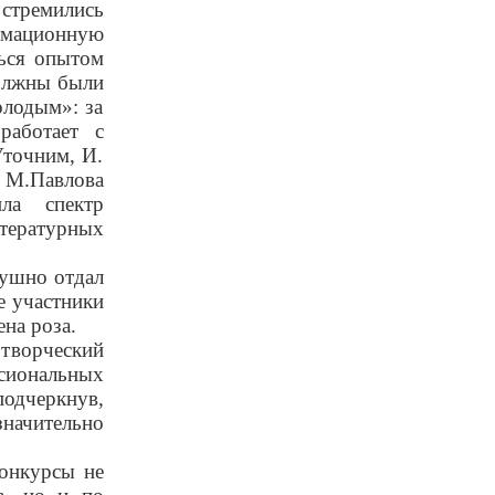
 стремились
мационную
ться опытом
олжны были
олодым»: за
работает с
Уточним, И.
М.Павлова
ла спектр
итературных
душно отдал
е участники
на роза.
творческий
сиональных
одчеркнув,
значительно
онкурсы не