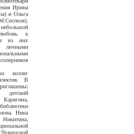
лиотекари
ения Ирина
на) и Ольга
Сеспеля).
 небольшой
любовь к
ая из них
и личными
иональными
оперников
за коллег
ллектив. В
глашены:
и детский
 Карягина,
библиотеки
янова Нина
икитина,
ональной
увашской