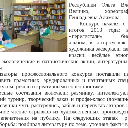
Республики Ольга Вл
Величко, хореог
Геннадьевна Алимова.
Конкурс начался с 
итогов 2013 года: в
«перелистали» биб
альбом, в котором как 
художника засверкали с
краски: весёлые этног
 экологические и патриотические акции, литературн
ы.
изаторы профессионального конкурса поставили п
явить грамотных, эрудированных и начитанных спец
усом, речью и креативными способностями.
рсные состязания включали: разминку, интеллектуа
ий турнир, творческий заказ и профи-класс (домашне
евушки чуть растерялись, забыв и перепутав авторов и
ное чтение отрывков из художественных произведе
 впечатления на публику. На следующих этапах
р
борьба: подбирая литературу по теме, уточняя факты в