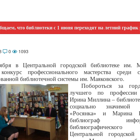
иотеки с 1 июня переходят на летний график работы. Уточня
13
0
1093
ября в Центральной городской библиотеке им. М
 конкурс профессионального мастерства среди с
ванной библиотечной системы им. Маяковского.
Побороться за горд
лучшего по профессии 
Ирина Миллина – библиоте
социально значимой л
«Росянка» и Марина 
библиограф информ
библиографическог
Центральной городской 