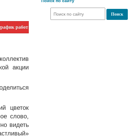
Поиск по сайту
ы. Уточняйте время работы по номеру телефона или на сайт
коллектив
кой акции
оделиться
ий цветок
ое слово,
но видеть
стливый»