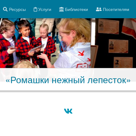
Ресурсы
Услуги
Библиотеки
Посетителям
«Ромашки нежный лепесток»