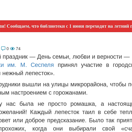
 что библиотеки с 1 июня переходят на летний график работ
6
0
74
й праздник — День семьи, любви и верности — 
ки им. М. Сеспеля
принял участие в городс
 нежный лепесток».
рудники вышли на улицы микрорайона, чтобы п
ным настроением с горожанами.
у нас была не просто ромашка, а настоящ
ожеланий! Каждый лепесток таил в себе тепл
овет или доброе предсказание. Было так прият
прохожих, когда они выбирали свой «сча