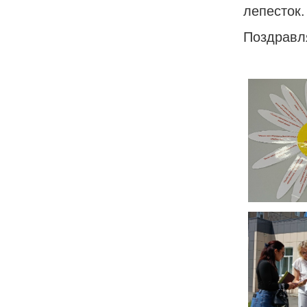
лепесток.
Поздравля