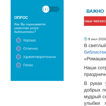
ВАЖНО
ОПРОС
Уважаемые читатели! Сообщаем,
Как Вы оцениваете
качество услуг
библиотеки?
8 июл 202
Хорошо
В светлы
Отлично
библиоте
Удовлетворительно
«Ромашки
Плохо
Наши сот
празднич
В руках 
добрых п
мудрый с
улыбки 