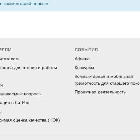
 комментарий первым!
ЕЛЯМ
СОБЫТИЯ
читателем
Афиша
анства для чтения и работы
Конкурсы
Компьютерная и мобильная
грамотность для старшего пок
ги
Проектная деятельность
задаваемые вопросы
рация в ЛитРес
ы
симая оценка качества (НОК)