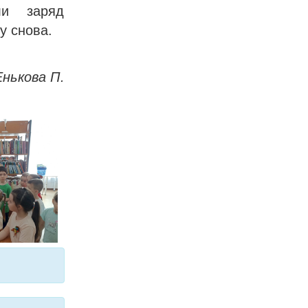
ли заряд
у снова.
Енькова П.