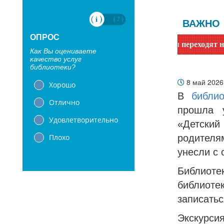
ВАЖНО
ОПРОС
и! Сообщаем, что библиотеки с 1 июня переходят на летний 
Как Вы оцениваете
качество услуг
библиотеки?
8 май 202
Хорошо
​​​​В
библи
Отлично
прошла 
Удовлетворительно
«Детски
Плохо
родителя
унесли с 
Библиот
библиотек
записатьс
Экскурси