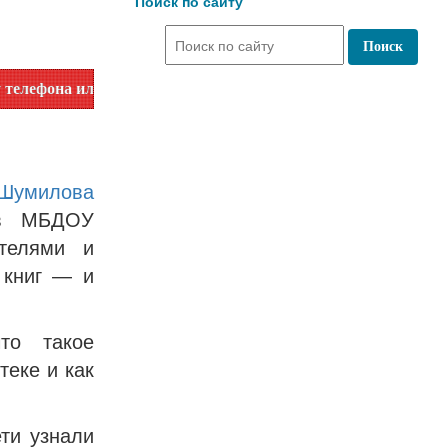
Поиск по сайту
или на сайте в разделе "Библиотеки"!
 Шумилова
ов МБДОУ
телями и
 книг — и
то такое
теке и как
ти узнали