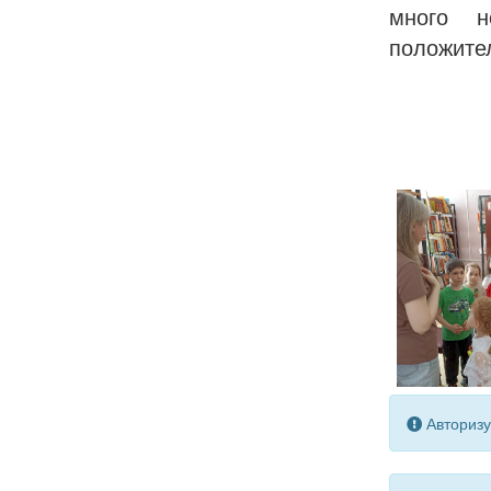
много н
положител
Авторизу