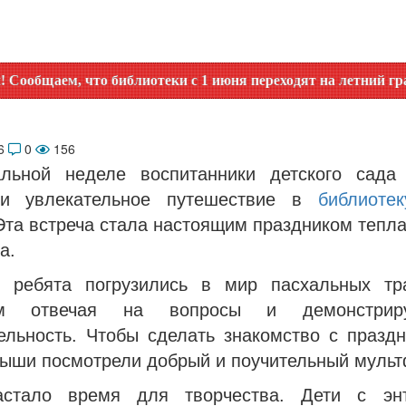
что библиотеки с 1 июня переходят на летний график работ
26
0
156
льной неделе воспитанники детского сада
ли увлекательное путешествие в
библиоте
Эта встреча стала настоящим праздником тепла
а.
 ребята погрузились в мир пасхальных тр
ом отвечая на вопросы и демонстри
ельность. Чтобы сделать знакомство с празд
лыши посмотрели добрый и поучительный муль
астало время для творчества. Дети с энт