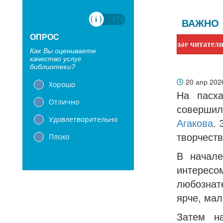
ВАЖНО
ОПРОС
Уважаемые читатели! Сообщаем, 
Как Вы оцениваете
качество услуг
библиотеки?
20 апр 20
Хорошо
На пасха
Отлично
соверши
Удовлетворительно
Агакова
. 
Плохо
творчеств
В начале
интерес
любознат
ярче, ма
Затем н