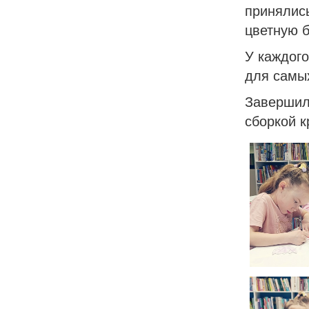
принялис
цветную б
У каждого
для самы
Завершил
сборкой к