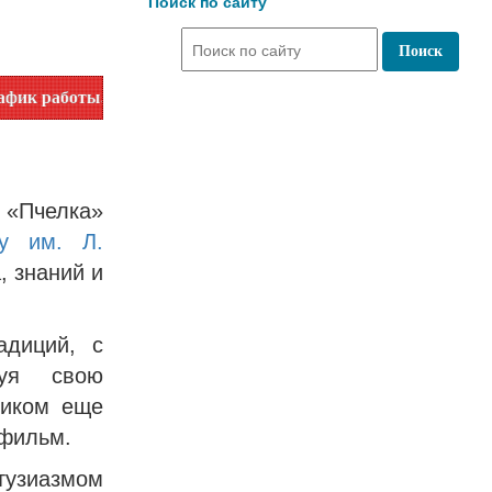
Поиск по сайту
ы. Уточняйте время работы по номеру телефона или на сайте
 «Пчелка»
ку им. Л.
, знаний и
адиций, с
руя свою
ником еще
тфильм.
узиазмом