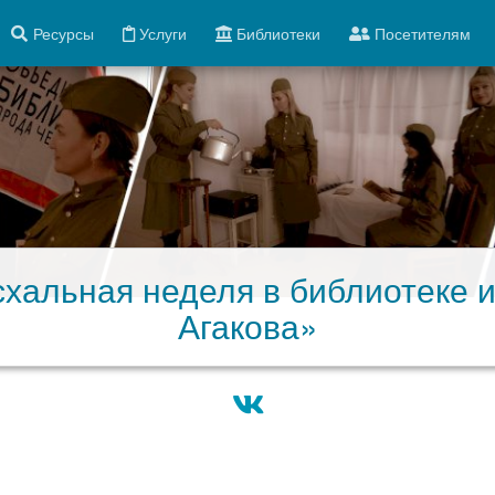
Ресурсы
Услуги
Библиотеки
Посетителям
хальная неделя в библиотеке и
Агакова»