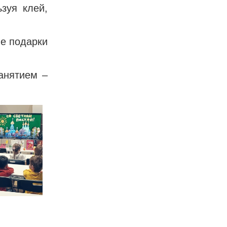
зуя клей,
ые подарки
анятием –