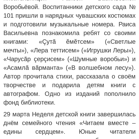
Воробьёвой. Воспитанники детского сада №
101 пришли в нарядных чувашских костюмах
и подготовили музыкальные номера. Раиса
Васильевна познакомила ребят со своими
книгами: «Çутã ĕмĕтсем» («Светлые
мечты»), «Лера теттисем» («Игрушки Леры»),
«Чарусãр çерçисем» («Шумные воробьи») и
«Асамлã вãрманта» («В волшебном лесу»).
Автор прочитала стихи, рассказала о своём
творчестве и подарила детям книги с
автографом. Одно из изданий пополнило
фонд библиотеки.
29 марта Неделя детской книги завершилась
днём семейного чтения «Читаем вместе –
едины сердцем». Юные читатели