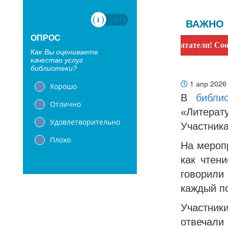
ВАЖНО
ОПРОС
Уважаемые читатели! Сообщаем, что б
Как Вы оцениваете
качество услуг
библиотеки?
1 апр 202
Хорошо
В
библи
Отлично
«Литерат
Удовлетворительно
Участника
Плохо
На мероп
как чтен
говорили
каждый по
Участни
отвечали