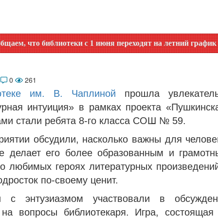
иблиотеки с 1 июня переходят на летний график работы. Уто
6
0
261
отеке им. В. Чаплиной
прошла увлекатель
урная интуиция» в рамках проекта «Пушкинска
ми стали ребята 8-го класса СОШ № 59.
риятии обсудили, насколько важны для человек
ие делает его более образованным и грамотн
 о любимых героях литературных произведений
дросток по-своему ценит.
ки с энтузиазмом участвовали в обсужден
 на вопросы библиотекаря. Игра, состоящая