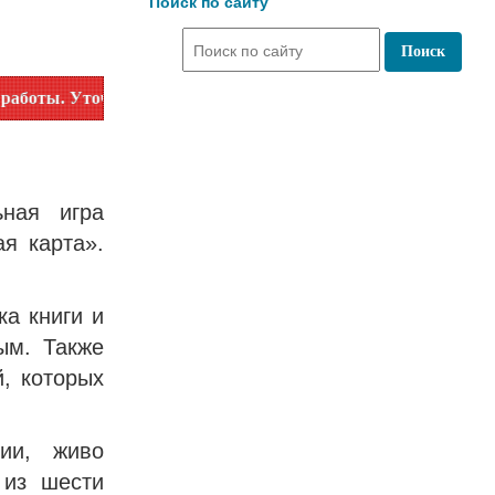
Поиск по сайту
чняйте время работы по номеру телефона или на сайте в раз
ная игра
я карта».
а книги и
ым. Также
, которых
ии, живо
 из шести