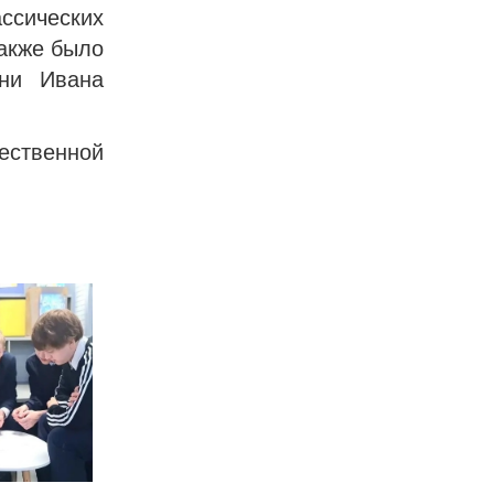
сических
также было
сни Ивана
ественной