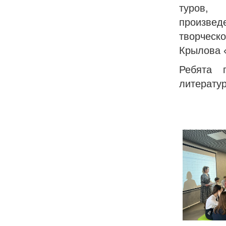
туров, 
произведе
творческ
Крылова «
Ребята п
литератур