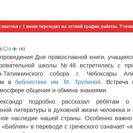
 июня переходят на летний график работы. Уточняйте время 
26
0
183
 проведения Дня православной книги, учащиеся
зовательной школы №48 встретились с пр
о-Татианинского собора г. Чебоксары Ал
ым в
библиотеке им. М. Трубиной
. Встреча
тмосфере общения и обмена знаниями.
ександр подробно рассказал ребятам о 
вной литературы в духовной жизни человека и 
рное наследие нашей страны. Особенно важно 
 «Библия» в переводе с греческого означает «к