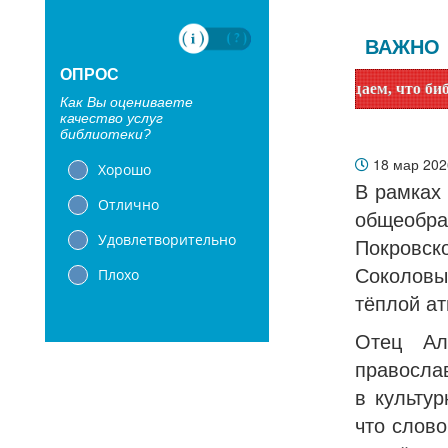
ВАЖНО
ОПРОС
Уважаемые читатели! Сообщаем, что библиотеки с 1
Как Вы оцениваете
качество услуг
библиотеки?
18 мар 20
Хорошо
В рамках
Отлично
общеобра
Удовлетворительно
Покровск
Плохо
Соколов
тёплой а
Отец Ал
правосла
в культу
что слово