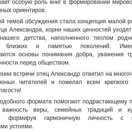
вает особую роль книг в формировании мирово
нных ориентиров.
й темой обсуждения стала концепция малой р
ца Александра, корни наших ценностей уходят
нашего детства, наполненного теплом родн
ю близких и памятью поколений. Име
аются основы понимания добра, уважения т
нности перед обществом.
ении встречи отец Александр ответил на много
юных читателей и пожелал всем крепкого 
лагости!
подобного формата помогают подрастающему 
 важность веры, семейных традиций и ку
я, формируя гармоничную личность с г
ми устоями.