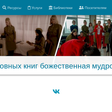
Ресурсы
Услуги
Библиотеки
Посетителям
овных книг божественная мудр