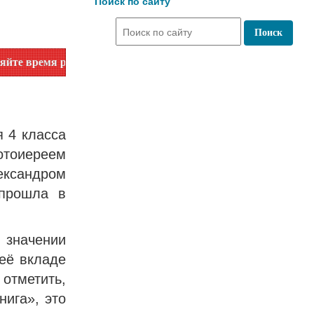
Поиск по сайту
работы по номеру телефона или на сайте в разделе "Библиот
 4 класса
отоиереем
ександром
 прошла в
значении
её вкладе
отметить,
нига», это