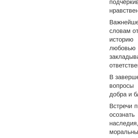
подчёрки
нравстве
Важнейше
словам от
историю 
любовь
закладыв
ответстве
В заверш
вопросы 
добра и б
Встречи 
осознать
наследи
моральны