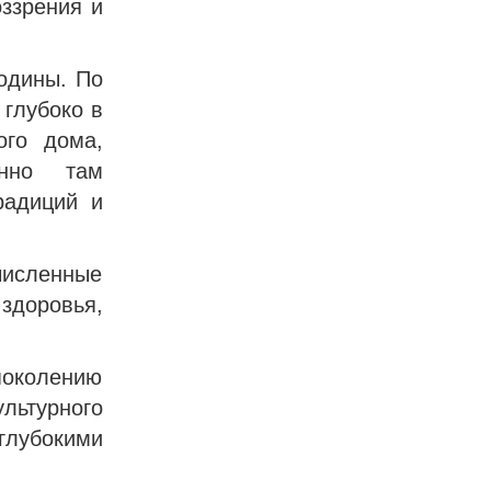
ззрения и
одины. По
 глубоко в
ого дома,
нно там
радиций и
численные
здоровья,
поколению
льтурного
лубокими