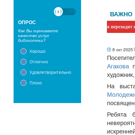
ВАЖНО
ОПРОС
 Сообщаем, что библиотеки с 1 июня переходят на летний гр
Как Вы оцениваете
качество услуг
библиотеки?
8 окт 2025
Хорошо
Посетит
Отлично
Агакова
п
Удовлетворительно
художник,
Плохо
На выст
Молодежн
посвящен
Ребята 
невероят
искренней