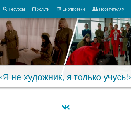
Ресурсы
Услуги
Библиотеки
Посетителям
«Я не художник, я только учусь!