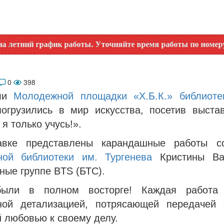
афик работы. Уточняйте время работы по номеру телефона и
0
398
ели
Молодежной площадки «Х.Б.К.» библиоте
огрузились в мир искусства, посетив выста
 я только учусь!».
авке представлены карандашные работы со
ой библиотеки им. Тургенева
Кристины Вас
ные группе BTS (БТС).
были в полном восторге! Каждая работа 
ной детализацией, потрясающей передачей
 любовью к своему делу.