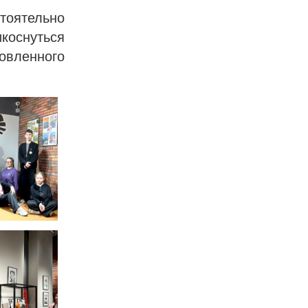
тоятельно
икоснуться
новленного