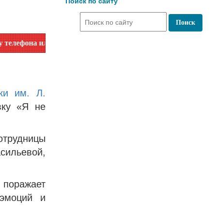
Поиск по сайту
ли на сайте в разделе "Библиотеки"!
ки им. Л.
вку «Я не
трудницы
ильевой,
поражает
 эмоций и