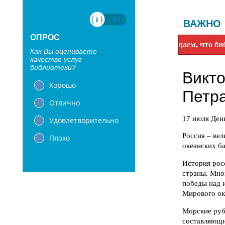
ВАЖНО
ОПРОС
Уважаемые читатели! Сообщаем, что библиотеки с
Как Вы оцениваете
качество услуг
библиотеки?
Хорошо
Отлично
Удовлетворительно
Плохо