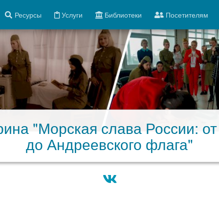
Ресурсы
Услуги
Библиотеки
Посетителям
рина "Морская слава России: от
до Андреевского флага"