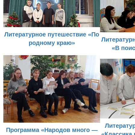
Литературное путешествие «По
Литератур
родному краю»
«В пои
Литерату
Программа «Народов много —
«Классика 