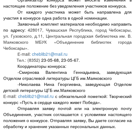
настоящее положение без уведомления участников конкурса.
От каждого участника может быть направлена для
участия в конкурсе одна работа в одной номинации.
Заявочный комплект материалов необходимо направить
по адресу:
428017, Чувашская Республика, город Чебоксары,
ул. Гузовского, д.11, Центральная городская библиотека им. В.
Маяковского МБУК «Объединение библиотек города
Чебоксары».
Е
-mail:
cheblib21@mail.ru
Тел
.: (8352)
23-05-68, 23-05-67.
Координаторы конкурса:
-Смирнова Валентина Геннадьевна, заведующая
Отделом отраслевой литературы ЦГБ им.Маяковского
-Николаева Нина Георгиевна, заведующая Отделом
детской литературы ЦГБ им.Маяковского
Е-
mail
:
cheblib21@mail.ru
с обязательной пометкой: Т
ворческий
конкурс «Пусть в сердце каждого живет Победа».
Отправляя заявку почтой или на электронную почту
Объединения, участник соглашается с условиями настоящего
положения о конкурсе. Отправляя заявку, Вы даете согласие на
обработку и хранение указанных персональных данных.