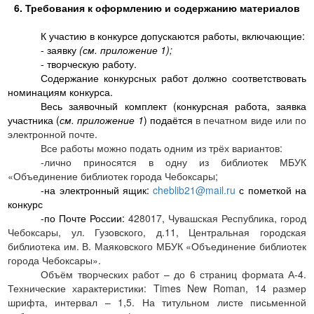
6. Требования к оформлению и содержанию материалов
К участию в конкурсе допускаются работы, включающие:
- заявку
(см. приложение 1);
- творческую работу
.
Содержание конкурсных работ должно соответствовать
номинациям конкурса.
Весь
заявочный комплект
(конкурсная работа, заявка
участника (
см. приложение 1
) подаётся
в печатном виде или по
электронной почте.
Все работы можно подать одним из трёх вариантов:
-лично приносятся в одну из библиотек МБУК
«Объединение библиотек города Чебоксары;
-на
электронный ящик
:
cheblib21@mail.ru
с пометкой на
конкурс
-по
Почте России
:
428017, Чувашская Республика, город
Чебоксары, ул. Гузовского, д.11, Центральная городская
библиотека им. В. Маяковского МБУК «Объединение библиотек
города Чебоксары».
Объём творческих работ – до 6 страниц формата А-4.
Технические характеристики:
Times
New
Roman
, 14 размер
шрифта, интервал – 1,5. На титульном листе письменной