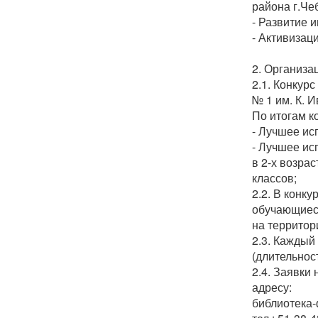
района г.Че
- Развитие 
- Активизац
2. Организа
2.1. Конкурс
№ 1 им. К. И
По итогам к
- Лучшее ис
- Лучшее ис
в 2-х возрас
классов;
2.2. В конку
обучающиеся
на территор
2.3. Каждый
(длительнос
2.4. Заявки
адресу:
библиотека-ф