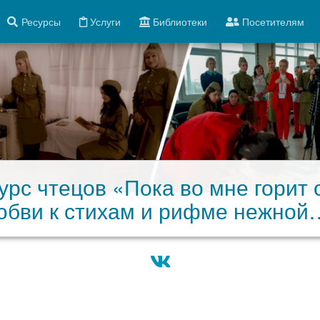
Ресурсы
Услуги
Библиотеки
Посетителям
урс чтецов «Пока во мне горит 
юбви к стихам и рифме нежной