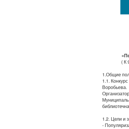
«П
( К
1.Общие по
1.1. Конкур
Воробьева
.
Организато
Муниципал
библиотечна
1.2. Цели и 
- Популяриз