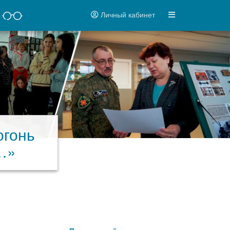
Личный кабинет
огонь
…»