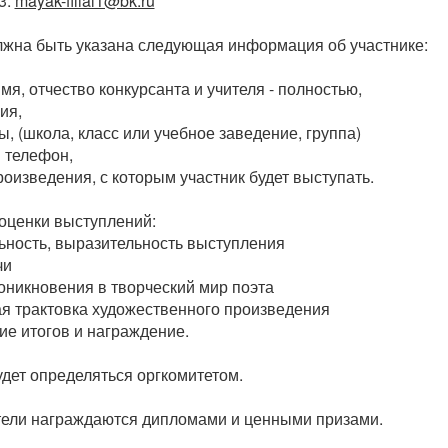
3.
mayak-filial1@bk.ru
лжна быть указана следующая информация об участнике:
мя, отчество конкурсанта и учителя - полностью,
ия,
ы, (школа, класс или учебное заведение, группа)
й телефон,
роизведения, с которым участник будет выступать.
 оценки выступлений:
ность, выразительность выступления
чи
оникновения в творческий мир поэта
я трактовка художественного произведения
ие итогов и награждение.
ет определяться оргкомитетом.
тели награждаются дипломами и ценными призами.