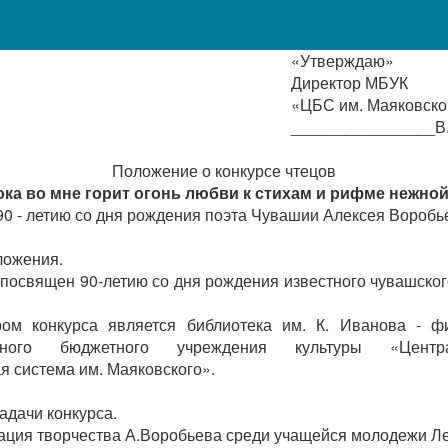
«Утверждаю»
Директор МБУК
«ЦБС им. Маяковско
________________В.
Положение о конкурсе чтецов
ока во мне горит огонь любви к стихам и рифме нежно
 90 - летию со дня рождения поэта Чувашии Алексея Воробь
ложения.
с посвящен 90-летию со дня рождения известного чувашско
ром конкурса является библиотека
им. К. Иванова
- ф
ьного бюджетного учреждения культуры «Центра
я система им. Маяковского».
задачи конкурса.
ация творчества А.Воробьева среди учащейся молодежи Л