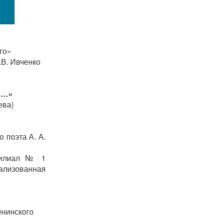
го»
В. Ивченко
й…»
ева)
го поэта
А. А.
илиал № 1
лизованная
енинского