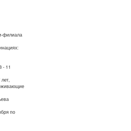
ки-филиала
инациях:
 - 11
 лет,
роживающие
ьева
ября по