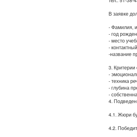
тел.:
51-38-4
В заявке до
- Фамилия, и
- год рожден
- место учеб
- контактны
-название п
3. Критерии
-
эмоциональ
-
техника ре
-
глубина пр
-
собственна
4. Подведен
4.1
.
Жюри буд
4.2. Победи