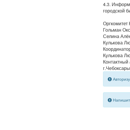
4.3. Информ
городской би
Оргкомитет 
Гольман Окс
Селина Алён
Кулькова Лю
Координатор
Кулькова Лю
Контактный 
г.Чебоксары,
Авторизу
Напишите