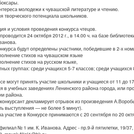
боксары.
интереса молодежи к чувашской литературе и чтению.
ия творческого потенциала школьников.
ция и условия проведения конкурса чтецов.
 проводится 24 октября 2012 г., в 14.00 ч. на базе библиоте
ванова.
онкурса будут определены участники, победившие в 2-х ном
полнение стихов на чувашском языке
полнение стихов на русском языке,
тных группах: среди учащихся 5-7 классов; среди учащихся 8
рсе могут принять участие школьники и учащиеся от 11 до 17
 в учебных заведениях Ленинского района города, или п
ии района.
 конкурсант декламирует отрывок из произведения А.Вороб
ть выступления — не более 5 минут).
 на участие в Конкурсе принимаются с 20 сентября по 20 окт
илиал № 1 им. К. Иванова. Адрес - пр.9-й пятилетки, 19/37,