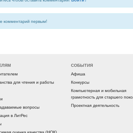
 комментарий первым!
ЕЛЯМ
СОБЫТИЯ
читателем
Афиша
анства для чтения и работы
Конкурсы
Компьютерная и мобильная
грамотность для старшего пок
ги
Проектная деятельность
задаваемые вопросы
рация в ЛитРес
ы
симая оценка качества (НОК)