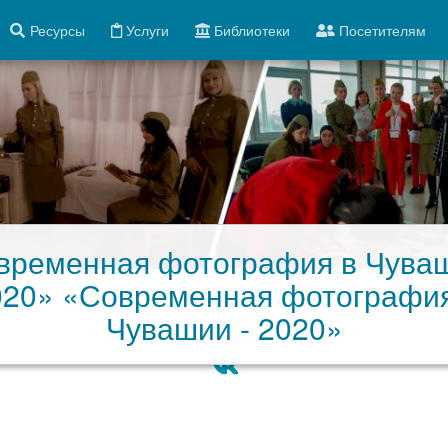
Ресурсы
Услуги
Библиотеки
Посетителям
временная фотография в Чуваш
020» «Современная фотография
Чувашии - 2020»