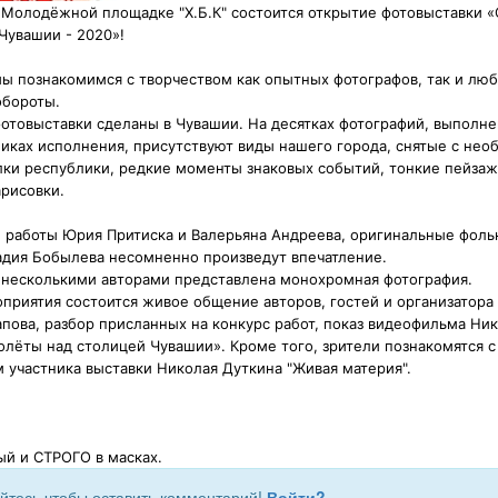
а Молодёжной площадке "Х.Б.К" состоится открытие фотовыставки 
Чувашии - 2020»!
мы познакомимся с творчеством как опытных фотографов, так и люб
бороты.
отовыставки сделаны в Чувашии. На десятках фотографий, выполне
никах исполнения, присутствуют виды нашего города, снятые с нео
олки республики, редкие моменты знаковых событий, тонкие пейза
рисовки.
 работы Юрия Притиска и Валерьяна Андреева, оригинальные фол
дия Бобылева несомненно произведут впечатление.
 несколькими авторами представлена монохромная фотография.
приятия состоится живое общение авторов, гостей и организатора
пова, разбор присланных на конкурс работ, показ видеофильма Ни
олёты над столицей Чувашии». Кроме того, зрители познакомятся 
 участника выставки Николая Дуткина "Живая материя".
ый и СТРОГО в масках.
йтесь чтобы оставить комментарий!
Войти?