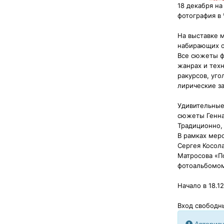
18 декабря н
фотография в 
На выставке 
набирающих о
Все сюжеты ф
жанрах и тех
ракурсов, уг
лирические за
Удивительные
сюжеты Генна
Традиционно,
В рамках меро
Сергея Косола
Матросова «П
фотоальбомом
Начало в 18.12
Вход свободн
Авторизу