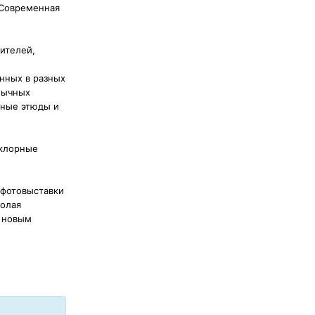
«Современная
ителей,
нных в разных
бычных
жные этюды и
ьклорные
 фотовыставки
колая
с новым