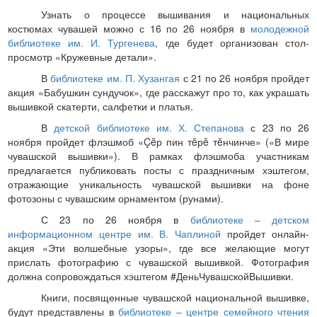
Узнать о процессе вышивания и национальных
костюмах чувашей можно с 16 по 26 ноября в
молодежной
библиотеке им. И. Тургенева
, где будет организован стол-
просмотр «Кружевные детали».
В
библиотеке им. П. Хузангая
с 21 по 26 ноября пройдет
акция «Бабушкин сундучок», где расскажут про то, как украшать
вышивкой скатерти, салфетки и платья.
В
детской библиотеке им. Х. Степанова
с 23 по 26
ноября пройдет флэшмоб «Çĕр пин тĕрĕ тĕнчинче» («В мире
чувашской вышивки»). В рамках флэшмоба участникам
предлагается публиковать посты с праздничным хэштегом,
отражающие уникальность чувашской вышивки на фоне
фотозоны с чувашским орнаментом (рунами).
С 23 по 26 ноября в
библиотеке – детском
информационном центре им. В. Чаплиной
пройдет онлайн-
акция «Эти волшебные узоры», где все желающие могут
прислать фотографию с чувашской вышивкой. Фотография
должна сопровождаться хэштегом #ДеньЧувашскойВышивки.
Книги, посвященные чувашской национальной вышивке,
будут представлены в
библиотеке – центре семейного чтения