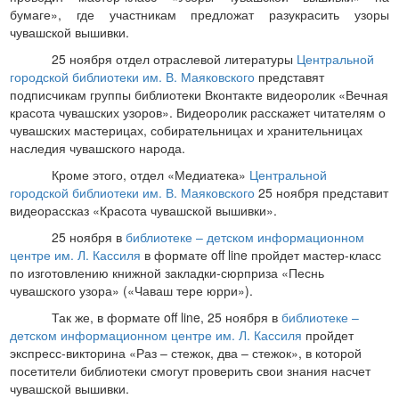
бумаге», где участникам предложат разукрасить узоры
чувашской вышивки.
25 ноября отдел отраслевой литературы
Центральной
городской библиотеки им. В. Маяковского
представят
подписчикам группы библиотеки Вконтакте видеоролик «Вечная
красота чувашских узоров». Видеоролик расскажет читателям о
чувашских мастерицах, собирательницах и хранительницах
наследия чувашского народа.
Кроме этого, отдел «Медиатека»
Центральной
городской библиотеки им. В. Маяковского
25 ноября представит
видеорассказ «Красота чувашской вышивки».
25 ноября в
библиотеке – детском информационном
центре им. Л. Кассиля
в формате
off
line
пройдет мастер-класс
по изготовлению книжной закладки-сюрприза «Песнь
чувашского узора» («Чаваш тере юрри»).
Так же, в формате
off
line
, 25 ноября в
библиотеке –
детском информационном центре им. Л. Кассиля
пройдет
экспресс-викторина «Раз – стежок, два – стежок», в которой
посетители библиотеки смогут проверить свои знания насчет
чувашской вышивки.