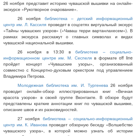
26 ноября представит историю чувашской вышивки на онлайн-
экскурсе «Рукотворное очарование».
26 ноября
библиотека – детский информационный
центр им. Л. Кассиля
проведет в соцсетях виртуальный экскурс
«Тайны чувашских узоров» («Чаваш терри вартанлахесем»). В
рамках экскурса расскажут о главных символах и видах
чувашской национальной вышивки.
26 ноября в 13:30 в
библиотеке – социально-
информационном центре им. М. Сеспеля
в формате
off
line
пройдет концерт «Чувашские узоры», организованный
совместно с Концертно-духовым оркестром под управлением
Владимира Петрова.
Молодежная библиотека им. И. Тургенева
26 ноября
проводит онлайн-обзор иллюстрированных книг «Вечная
красота узоров» в своей группе Вконтакте. В обзоре будут
представлены краткие аннотации книг по чувашской вышивке,
описание швов и их разновидностей.
27 ноября
библиотека – социально-информационный
центр им. К. Иванова
проведет обзорную беседу «Волшебство
чувашского узора», в которой можно узнать об истории