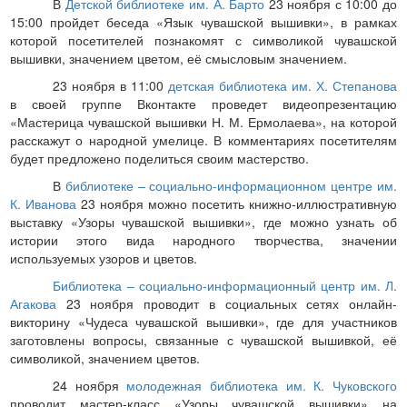
В
Детской библиотеке им. А. Барто
23 ноября с 10:00 до
15:00 пройдет беседа «Язык чувашской вышивки», в рамках
которой посетителей познакомят с символикой чувашской
вышивки, значением цветом, её смысловым значением.
23 ноября в 11:00
детская библиотека им. Х. Степанова
в своей группе Вконтакте проведет видеопрезентацию
«Мастерица чувашской вышивки Н. М. Ермолаева», на которой
расскажут о народной умелице. В комментариях посетителям
будет предложено поделиться своим мастерство.
В
библиотеке – социально-информационном центре им.
К. Иванова
23 ноября можно посетить книжно-иллюстративную
выставку «Узоры чувашской вышивки», где можно узнать об
истории этого вида народного творчества, значении
используемых узоров и цветов.
Библиотека – социально-информационный центр им. Л.
Агакова
23 ноября проводит в социальных сетях онлайн-
викторину «Чудеса чувашской вышивки», где для участников
заготовлены вопросы, связанные с чувашской вышивкой, её
символикой, значением цветов.
24 ноября
молодежная библиотека им. К. Чуковского
проводит мастер-класс «Узоры чувашской вышивки» на