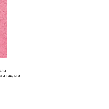
тели
 и тех, кто