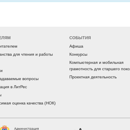
ЕЛЯМ
СОБЫТИЯ
читателем
Афиша
анства для чтения и работы
Конкурсы
Компьютерная и мобильная
грамотность для старшего пок
ги
Проектная деятельность
задаваемые вопросы
рация в ЛитРес
ы
симая оценка качества (НОК)