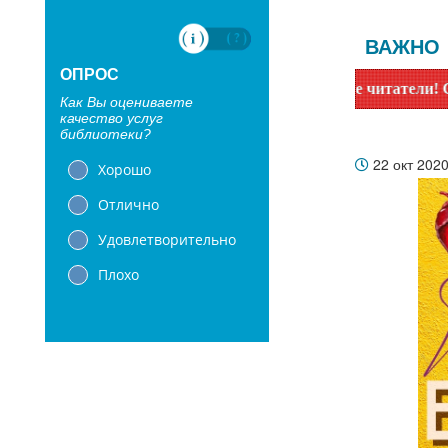
ВАЖНО
ОПРОС
Уважаемые читатели! Сообщаем, что
Как Вы оцениваете
качество услуг
библиотеки?
22 окт 202
Хорошо
Отлично
Удовлетворительно
Плохо