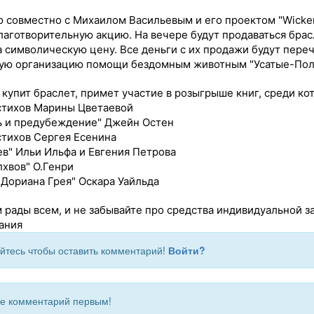
о совместно с Михаилом Васильевым и его проектом "Wicke
лаготворительную акцию. На вечере будут продаваться брас
а символическую цену. Все деньги с их продажи будут пере
ую организацию помощи бездомным животным "Усатые-Поло
 купит браслет, примет участие в розыгрыше книг, среди ко
стихов Марины Цветаевой
ь и предубеждение" Джейн Остен
тихов Сергея Есенина
ев" Ильи Ильфа и Евгения Петрова
хвов" О.Генри
Дориана Грея" Оскара Уайльда
 рады всем, и не забывайте про средства индивидуальной 
ания
йтесь чтобы оставить комментарий!
Войти?
 комментарий первым!