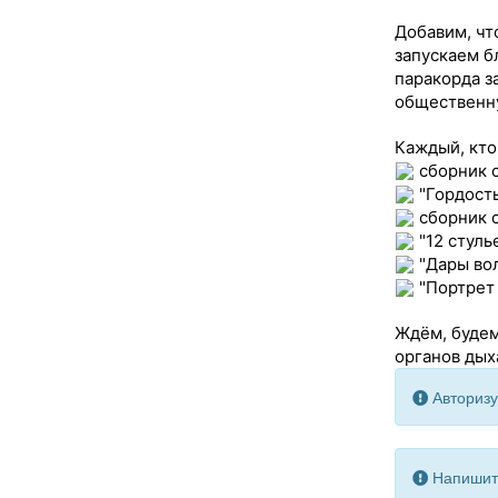
Добавим, чт
запускаем б
паракорда з
общественн
Каждый, кто
сборник 
"Гордост
сборник с
"12 стуль
"Дары вол
"Портрет 
Ждём, будем
органов дых
Авторизу
Напишите