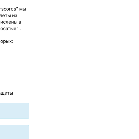
rscords" мы
леты из
числены в
сатые" .
торых:
защиты