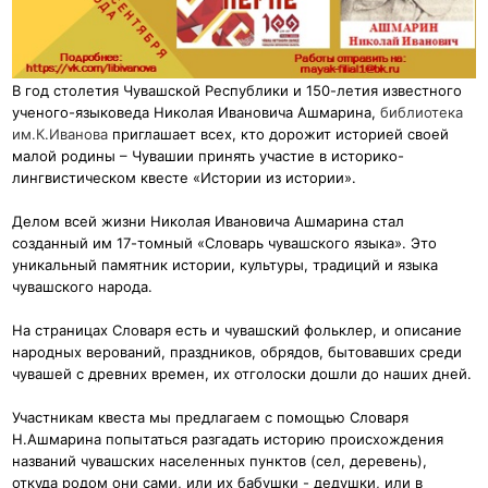
В год столетия Чувашской Республики и 150-летия известного
ученого-языковеда Николая Ивановича Ашмарина,
библиотека
им.К.Иванова
приглашает всех, кто дорожит историей своей
малой родины – Чувашии принять участие в историко-
лингвистическом квесте «Истории из истории».
Делом всей жизни Николая Ивановича Ашмарина стал
созданный им 17-томный «Словарь чувашского языка». Это
уникальный памятник истории, культуры, традиций и языка
чувашского народа.
На страницах Словаря есть и чувашский фольклер, и описание
народных верований, праздников, обрядов, бытовавших среди
чувашей с древних времен, их отголоски дошли до наших дней.
Участникам квеста мы предлагаем с помощью Словаря
Н.Ашмарина попытаться разгадать историю происхождения
названий чувашских населенных пунктов (сел, деревень),
откуда родом они сами, или их бабушки - дедушки, или в