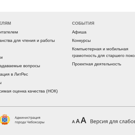
ЕЛЯМ
СОБЫТИЯ
читателем
Афиша
анства для чтения и работы
Конкурсы
Компьютерная и мобильная
грамотность для старшего пок
ги
Проектная деятельность
задаваемые вопросы
рация в ЛитРес
ы
симая оценка качества (НОК)