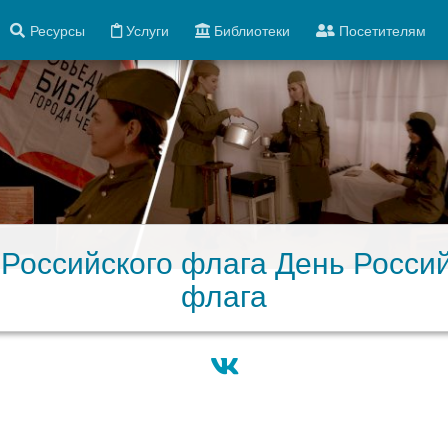
Ресурсы
Услуги
Библиотеки
Посетителям
 Российского флага День Россий
флага