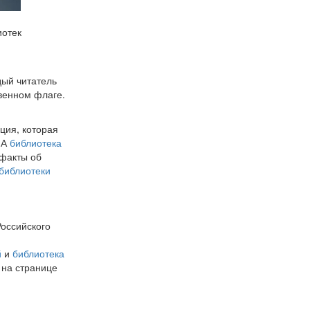
иотек
дый читатель
венном флаге.
ция, которая
 А
библиотека
 факты об
библиотеки
оссийского
й
и
библиотека
 на странице