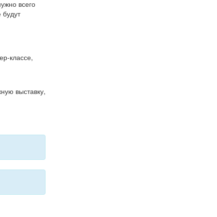
нужно всего
е будут
ер-классе,
ную выставку,