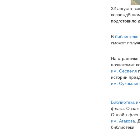
22 августа вс
возрождённом
подготовило 
В
библиотеке 
сможет получ
На страничке
познакомит в
им. Сеспеля
п
истории празд
им. Сухомлин
Библиотека и
флага. Ознак
Онлайн-флешм
им. Агакова
. 
библиотеки.