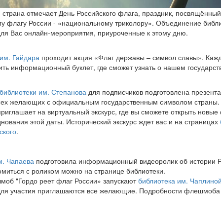
я страна отмечает День Российского флага, праздник, посвящённый
у флагу России - «национальному триколору». Объединение библ
для Вас онлайн-мероприятия, приуроченные к этому дню.
им. Гайдара
проходит акция «Флаг державы – символ славы». Каж
ить информационный буклет, где сможет узнать о нашем государст
библиотеки им. Степанова
для подписчиков подготовлена презента
сех желающих с официальным государственным символом страны.
риглашает на виртуальный экскурс, где вы сможете открыть новые
нования этой даты. Исторический экскурс ждет вас и на страницах
ского
.
м. Чапаева
подготовила информационный видеоролик об истории Р
омиться с роликом можно на странице библиотеки.
об "Гордо реет флаг России» запускают
библиотека им. Чаплино
Для участия приглашаются все желающие. Подробности флешмоба